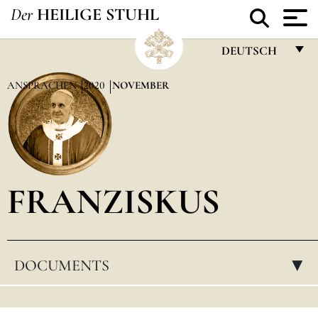
Der
HEILIGE STUHL
DEUTSCH
FRANÇAIS
ANSPRACHEN
2020
NOVEMBER
ENGLISH
ITALIANO
PORTUGUÊS
FRANZISKUS
ESPAÑOL
DEUTSCH
POLSKI
DOCUMENTS
▸
العربيّة
中文