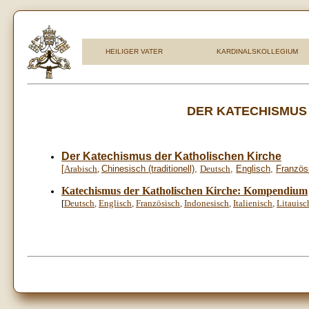
HEILIGER VATER
KARDINALSKOLLEGIUM
DER KATECHISMUS
Der Katechismus der Katholischen Kirche
[
Arabisch
,
Chinesisch (traditionell)
,
Deutsch
,
Englisch
,
Französ
Katechismus der Katholischen Kirche
: Kompendium
[
Deutsch
,
Englisch
,
Französisch
,
Indonesisch
,
Italienisch
,
Litauisc