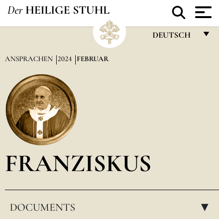
Der
HEILIGE STUHL
DEUTSCH
FRANÇAIS
ANSPRACHEN
2024
FEBRUAR
ENGLISH
ITALIANO
PORTUGUÊS
ESPAÑOL
DEUTSCH
FRANZISKUS
POLSKI
العربيّة
DOCUMENTS
中文
▸