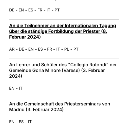
-
-
-
-
-
DE
EN
ES
FR
IT
PT
An die Teilnehmer an der Internationalen Tagung
über die ständige Fortbildung der Priester (8.
Februar 2024)
-
-
-
-
-
-
-
AR
DE
EN
ES
FR
IT
PL
PT
An Lehrer und Schüler des "Collegio Rotondi" der
Gemeinde Gorla Minore (Varese) (3. Februar
2024)
-
EN
IT
An die Gemeinschaft des Priesterseminars von
Madrid (3. Februar 2024)
-
-
EN
ES
IT