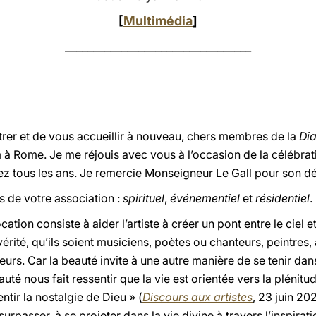
[
Multimédia
]
_________________________________
trer et de vous accueillir à nouveau, chers membres de la
Dia
à Rome. Je me réjouis avec vous à l’occasion de la célébrat
ez tous les ans. Je remercie Monseigneur Le Gall pour son d
es de votre association :
spirituel
,
événementiel
et
résidentiel
.
cation consiste à aider l’artiste à créer un pont entre le ciel e
 vérité, qu’ils soient musiciens, poètes ou chanteurs, peintres,
rs. Car la beauté invite à une autre manière de se tenir dans 
auté nous fait ressentir que la vie est orientée vers la plénitu
tir la nostalgie de Dieu » (
Discours aux artistes
, 23 juin 20
rpasser, à se projeter dans la vie divine à travers l’inspiratio