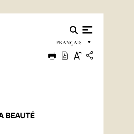
FRANÇAIS
FRANÇAIS
ENGLISH
ITALIANO
PORTUGUÊS
ESPAÑOL
DEUTSCH
LA BEAUTÉ
POLSKI