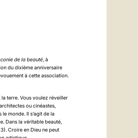
العربيّة
中文
LATINE
conie de la beauté
, à
ion du dixième anniversaire
évouement à cette association.
t la terre. Vous voulez réveiller
 architectes ou cinéastes,
le monde. Il s’agit de la
de. Dans la véritable beauté,
23). Croire en Dieu ne peut
n artistique.