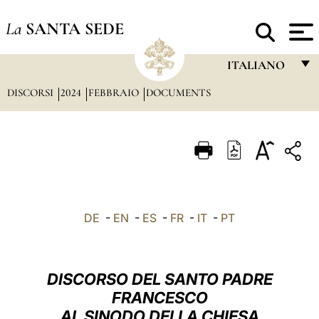
La
SANTA SEDE
ITALIANO
DISCORSI
2024
FEBBRAIO
DOCUMENTS
FRANÇAIS
ENGLISH
ITALIANO
PORTUGUÊS
ESPAÑOL
DE
-
EN
-
ES
-
FR
-
IT
-
PT
DEUTSCH
POLSKI
DISCORSO DEL SANTO PADRE
العربيّة
FRANCESCO
AL SINODO DELLA CHIESA
中文