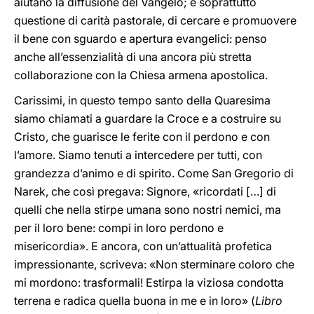
aiutano la diffusione del Vangelo; è soprattutto
questione di carità pastorale, di cercare e promuovere
il bene con sguardo e apertura evangelici: penso
anche all’essenzialità di una ancora più stretta
collaborazione con la Chiesa armena apostolica.
Carissimi, in questo tempo santo della Quaresima
siamo chiamati a guardare la Croce e a costruire su
Cristo, che guarisce le ferite con il perdono e con
l’amore. Siamo tenuti a intercedere per tutti, con
grandezza d’animo e di spirito. Come San Gregorio di
Narek, che così pregava: Signore, «ricordati […] di
quelli che nella stirpe umana sono nostri nemici, ma
per il loro bene: compi in loro perdono e
misericordia». E ancora, con un’attualità profetica
impressionante, scriveva: «Non sterminare coloro che
mi mordono: trasformali! Estirpa la viziosa condotta
terrena e radica quella buona in me e in loro» (
Libro