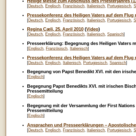
Heilige Messe zum Abschluss des Priesterjahres (11
[
Deutsch
,
Englisch
,
Französisch
,
Italienisch
,
Portugiesisch
,
S
Pressekonferenz des Heiligen Vaters auf dem Flug 
[
Deutsch
,
Englisch
,
Französisch
,
Italienisch
,
Portugiesisch
,
S
Regina Cæli, 25. April 2010
(
Video
)
[
Deutsch
,
Englisch
,
Französisch
,
Italienisch
,
Spanisch
]
Presseerklärung: Begegnung des Heiligen Vaters mit
[
Englisch
,
Französisch
,
Italienisch
]
Pressekonferenz des Heiligen Vaters auf dem Flug na
[
Deutsch
,
Englisch
,
Italienisch
,
Portugiesisch
,
Spanisch
]
Begegnung von Papst Benedikt XVI. mit den irische
[
Englisch
]
Begegnung Papst Benedikts XVI. mit irischen Bisc
Pressemitteilung
[
Englisch
]
Begegnung mit der Versammlung der First Nations 
Pressemitteilung
[
Englisch
]
Ansprachen und Presseerklärungen – Apostolische R
[
Deutsch
,
Englisch
,
Französisch
,
Italienisch
,
Portugiesisch
,
S