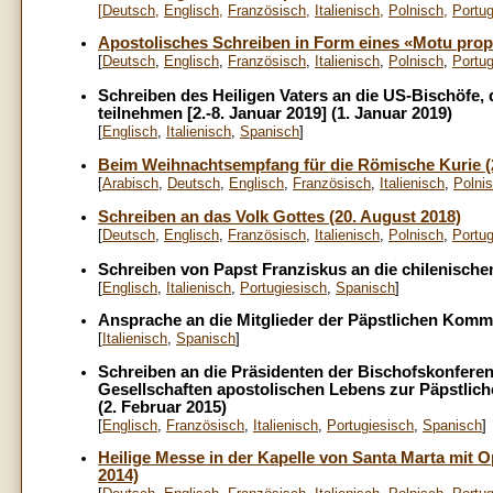
[
Deutsch
,
Englisch
,
Französisch
,
Italienisch
,
Polnisch
,
Portug
Apostolisches Schreiben in Form eines «Motu prop
[
Deutsch
,
Englisch
,
Französisch
,
Italienisch
,
Polnisch
,
Portug
Schreiben des Heiligen Vaters an die US-Bischöfe, 
teilnehmen [2.-8. Januar 2019] (1. Januar 2019)
[
Englisch
,
Italienisch
,
Spanisch
]
Beim Weihnachtsempfang für die Römische Kurie (
[
Arabisch
,
Deutsch
,
Englisch
,
Französisch
,
Italienisch
,
Polni
Schreiben an das Volk Gottes (20. August 2018)
[
Deutsch
,
Englisch
,
Französisch
,
Italienisch
,
Polnisch
,
Portug
Schreiben von Papst Franziskus an die chilenischen
[
Englisch
,
Italienisch
,
Portugiesisch
,
Spanisch
]
Ansprache an die Mitglieder der Päpstlichen Kommi
[
Italienisch
,
Spanisch
]
Schreiben an die Präsidenten der Bischofskonferen
Gesellschaften apostolischen Lebens zur Päpstlic
(2. Februar 2015)
[
Englisch
,
Französisch
,
Italienisch
,
Portugiesisch
,
Spanisch
]
Heilige Messe in der Kapelle von Santa Marta mit O
2014)