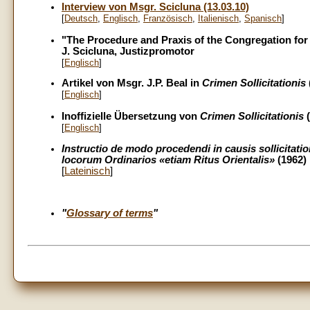
Interview von Msgr. Scicluna (13.03.10)
[
Deutsch
,
Englisch
,
Französisch
,
Italienisch
,
Spanisch
]
"The Procedure and Praxis of the Congregation for 
J. Scicluna, Justizpromotor
[
Englisch
]
Artikel von Msgr. J.P. Beal in
Crimen Sollicitationis
[
Englisch
]
Inoffizielle Übersetzung von
Crimen Sollicitationis
(
[
Englisch
]
Instructio de modo procedendi in causis sollicitat
locorum Ordinarios «etiam Ritus Orientalis»
(1962)
[
Lateinisch
]
"
Glossary of terms
"