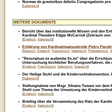
Normae de gravioribus delictis Congregationis pro D
[
Lateinisch
]
WEITERE DOKUMENTE
Bericht über das institutionelle Wissen und den E
Kardinal Theodore Edgar McCarrick (Zeitraum von 
[
Englisch
,
Italienisch
]
Erklärung von Kardinalstaatssekretär Pietro Paroli
[
Deutsch
,
Englisch
,
Französisch
,
Italienisch
,
Portugiesisch
,
S
"Rescriptum ex audientia Ss.mi" über die Errichtun
Untersuchung kirchlicher Berufungsverfahren, die
[
Englisch
,
Französisch
,
Italienisch
,
Spanisch
]
Der Heilige Stuhl und die Kinderrechtskonvention. 
[
Italienisch
]
Stellungnahme von Msgr. Silvano Tomasi vor dem Kom
Stuhl zum Thema der Umsetzung der Kinderrechtsko
[
Englisch
,
Italienisch
]
Briefing
über die Versammlung des Rats der Kardin
[
Englisch
,
Italienisch
]