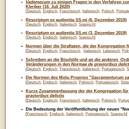
Vademecum
zu einigen Fragen in den Verfahren zu
Kleriker (16. Juli 2020)
[
Deutsch
,
Englisch
,
Französisch
,
Italienisch
,
Polisch
,
Portugi
Rescriptum ex audientia SS.mi (6. Dezember 2019)
[
Deutsch
,
Englisch
,
Italienisch
,
Spanisch
]
Rescriptum ex audientia SS.mi (3. Dezember 2019)
[
Deutsch
,
Englisch
,
Italienisch
,
Spanisch
]
Normen über die Straftaten, die der Kongregation fü
[
Deutsch
,
Englisch
,
Französisch
,
Italienisch
,
Lateinisch
,
Pol
Schreiben an die Bischöfe und an die anderen Ordi
Veränderungen in den
Normae de gravioribus delict
[
Deutsch
,
Englisch
,
Französisch
,
Italienisch
,
Portugiesisch
,
S
Die Normen des Motu Proprios "
Sacramentorum sanc
[
Deutsch
,
Englisch
,
Italienisch
,
Polnisch
,
Portugiesisch
,
Slow
Kurze Zusammenfassung der der Kongregation für 
gravioribus delictis
[
Deutsch
,
Englisch
,
Französisch
,
Italienisch
,
Polnisch
,
Portug
Die Bedeutung der Veröffentlichung der neuen "Nor
[
Französisch
,
Englisch
,
Italienisch
,
Portugiesisch
,
Spanisch
]