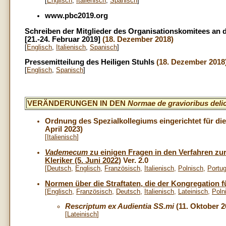
[
Englisch
,
Italienisch
,
Spanisch
]
www.pbc2019.org
Schreiben der Mitglieder des Organisationskomitees an d
[21.-24. Februar 2019]
(18. Dezember 2018)
[
Englisch
,
Italienisch
,
Spanisch
]
Pressemitteilung des Heiligen Stuhls
(18. Dezember 2018
[
Englisch
,
Spanisch
]
VERÄNDERUNGEN IN DEN
Normae de gravioribus delic
Ordnung des Spezialkollegiums eingerichtet für die
April 2023)
[
Italienisch
]
Vademecum
zu einigen Fragen in den Verfahren zu
Kleriker (5. Juni 2022)
Ver. 2.0
[
Deutsch
,
Englisch
,
Französisch
,
Italienisch
,
Polnisch
,
Portug
Normen über die Straftaten, die der Kongregation fü
[
Englisch
,
Französisch
,
Deutsch
,
Italienisch
,
Lateinisch
,
Poln
Rescriptum ex Audientia SS.mi
(11. Oktober 2
[
Lateinisch
]