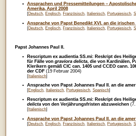
Ansprachen und Pressemitteilungen – Apostolische 
Amerika, April 2008
[
Deutsch
,
Englisch
,
Französisch
,
Italienisch
,
Portugiesisch
,
S
Ansprache von Papst Benedikt XVI. an die irischen 
[
Deutsch
,
Englisch
,
Französisch
,
Italienisch
,
Portugiesisch
,
S
Papst Johannes Paul II.
Rescriptum ex audientia SS.mi: Reskript des Heilig
für Fälle von
graviora delicta
, die von Kardinälen,
Klerikern gemäß CIC can. 1405 und CCEO cann. 10
der CDF
(19 Februar 2004)
[
Italienisch
]
Ansprache von Papst Johannes Paul II. an die amer
[
Englisch
,
Italienisch
,
Portugiesisch
,
Spanisch
]
Rescriptum ex audientia SS.mi: Reskript des Heilige
delicta
von den Verjährungsfristen abzuweichen
(7
[
Italienisch
]
Ansprache von Papst Johannes Paul II. an die amer
[
Deutsch
,
Englisch
,
Französisch
,
Italienisch
,
Portugiesisch
,
S