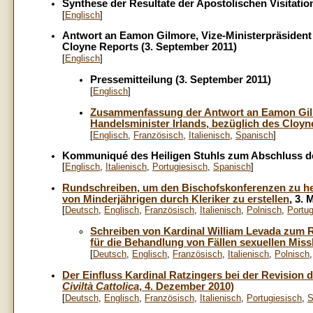
Synthese der Resultate der Apostolischen Visitation
[
Englisch
]
Antwort an Eamon Gilmore, Vize-Ministerpräsident 
Cloyne Reports (3. September 2011)
[
Englisch
]
Pressemitteilung (3. September 2011)
[
Englisch
]
Zusammenfassung der Antwort an Eamon Gilmo
Handelsminister Irlands, bezüglich des Cloyn
[
Englisch
,
Französisch
,
Italienisch
,
Spanisch
]
Kommuniqué des Heiligen Stuhls zum Abschluss der e
[
Englisch
,
Italienisch
,
Portugiesisch
,
Spanisch
]
Rundschreiben, um den Bischofskonferenzen zu helf
von Minderjährigen durch Kleriker zu erstellen
, 3. 
[
Deutsch
,
Englisch
,
Französisch
,
Italienisch
,
Polnisch
,
Portug
Schreiben von Kardinal William Levada zum R
für die Behandlung von Fällen sexuellen Mis
[
Deutsch
,
Englisch
,
Französisch
,
Italienisch
,
Polnisch
Der Einfluss Kardinal Ratzingers bei der Revision d
Civiltà Cattolica
, 4. Dezember 2010)
[
Deutsch
,
Englisch
,
Französisch
,
Italienisch
,
Portugiesisch
,
S