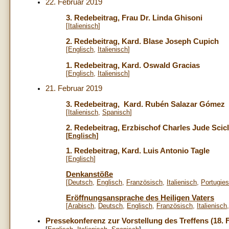
22. Februar 2019
3. Redebeitrag, Frau Dr. Linda Ghisoni
[
Italienisch
]
2. Redebeitrag, Kard. Blase Joseph Cupich
[
Englisch
,
Italienisch
]
1. Redebeitrag, Kard. Oswald Gracias
[
Englisch
,
Italienisch
]
21. Februar 2019
3. Redebeitrag, Kard. Rubén Salazar Gómez
[
Italienisch
,
Spanisch
]
2. Redebeitrag, Erzbischof Charles Jude Scic
[
Englisch
]
1. Redebeitrag, Kard. Luis Antonio Tagle
[
Englisch
]
Denkanstöße
[
Deutsch
,
Englisch
,
Französisch
,
Italienisch
,
Portugies
Eröffnungsansprache des Heiligen Vaters
[
Arabisch
,
Deutsch
,
Englisch
,
Französisch
,
Italienisch
Pressekonferenz zur Vorstellung des Treffens (18. 