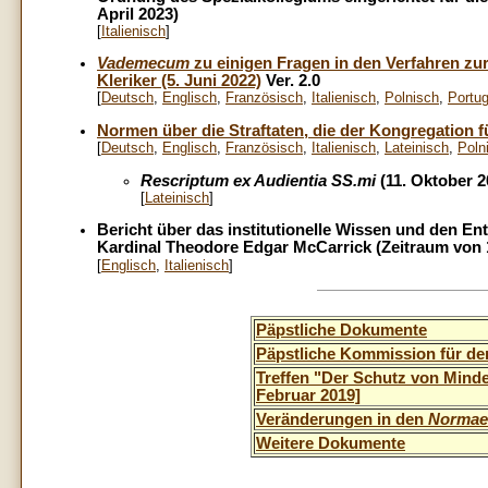
April 2023)
[
Italienisch
]
Vademecum
zu einigen Fragen in den Verfahren zu
Kleriker (5. Juni 2022)
Ver. 2.0
[
Deutsch
,
Englisch
,
Französisch
,
Italienisch
,
Polnisch
,
Portug
Normen über die Straftaten, die der Kongregation fü
[
Deutsch
,
Englisch
,
Französisch
,
Italienisch
,
Lateinisch
,
Poln
Rescriptum ex Audientia SS.mi
(11. Oktober 2
[
Lateinisch
]
Bericht über das institutionelle Wissen und den E
Kardinal Theodore Edgar McCarrick (Zeitraum von 
[
Englisch
,
Italienisch
]
Päpstliche Dokumente
Päpstliche Kommission für de
Treffen "Der Schutz von Minder
Februar 2019]
Veränderungen in den
Normae 
Weitere Dokumente