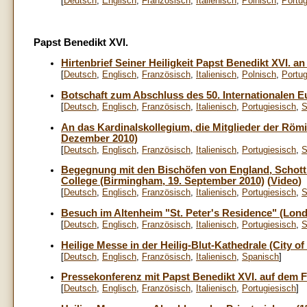
[
Deutsch
,
Englisch
,
Französisch
,
Italienisch
,
Polnisch
,
Portug
Papst Benedikt XVI.
Hirtenbrief Seiner Heiligkeit Papst Benedikt XVI. an
[
Deutsch
,
Englisch
,
Französisch
,
Italienisch
,
Polnisch
,
Portug
Botschaft zum Abschluss des 50. Internationalen E
[
Deutsch
,
Englisch
,
Französisch
,
Italienisch
,
Portugiesisch
,
S
An das Kardinalskollegium, die Mitglieder der Rö
Dezember 2010)
[
Deutsch
,
Englisch
,
Französisch
,
Italienisch
,
Portugiesisch
,
S
Begegnung mit den Bischöfen von England, Schottl
College (Birmingham, 19. September 2010)
(
Video
)
[
Deutsch
,
Englisch
,
Französisch
,
Italienisch
,
Portugiesisch
,
S
Besuch im Altenheim "St. Peter's Residence" (Lon
[
Deutsch
,
Englisch
,
Französisch
,
Italienisch
,
Portugiesisch
,
S
Heilige Messe in der Heilig-Blut-Kathedrale (City o
[
Deutsch
,
Englisch
,
Französisch
,
Italienisch
,
Spanisch
]
Pressekonferenz mit Papst Benedikt XVI. auf dem F
[
Deutsch
,
Englisch
,
Französisch
,
Italienisch
,
Portugiesisch
]