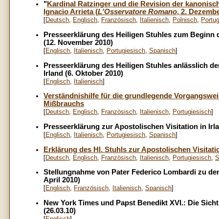
"
Kardinal Ratzinger und die Revision der kanonisc
Ignacio Arrieta (
L'
Osservatore Romano
, 2. Dezembe
[
Deutsch
,
Englisch
,
Französisch
,
Italienisch
,
Polnisch
,
Portug
Presseerklärung des Heiligen Stuhles zum Beginn de
(12. November 2010)
[
Englisch
,
Italienisch
,
Portugiesisch
,
Spanisch
]
Presseerklärung des Heiligen Stuhles anlässlich d
Irland (6. Oktober 2010)
[
Englisch
,
Italienisch
]
Verständnishilfe für die grundlegende Vorgangswei
Mißbrauchs
[
Deutsch
,
Englisch
,
Französisch
,
Italienisch
,
Portugiesisch
]
Presseerklärung zur Apostolischen Visitation in Irla
[
Englisch
,
Italienisch
,
Portugiesisch
,
Spanisch
]
Erklärung des Hl. Stuhls zur Apostolischen Visitati
[
Deutsch
,
Englisch
,
Französisch
,
Italienisch
,
Portugiesisch
,
S
Stellungnahme von Pater Federico Lombardi zu den
April 2010)
[
Englisch
,
Französisch
,
Italienisch
,
Spanisch
]
New York Times und Papst Benedikt XVI.: Die Sicht 
(26.03.10)
[
Englisch
]