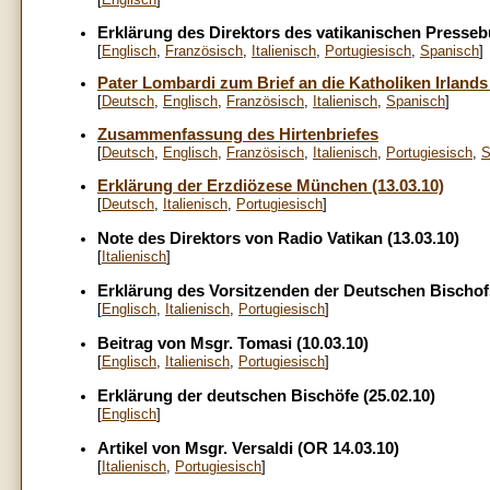
Erklärung des Direktors des vatikanischen Presseb
[
Englisch
,
Französisch
,
Italienisch
,
Portugiesisch
,
Spanisch
]
Pater Lombardi zum Brief an die Katholiken Irlands
[
Deutsch
,
Englisch
,
Französisch
,
Italienisch
,
Spanisch
]
Zusammenfassung des Hirtenbriefes
[
Deutsch
,
Englisch
,
Französisch
,
Italienisch
,
Portugiesisch
,
S
Erklärung der Erzdiözese München (13.03.10)
[
Deutsch
,
Italienisch
,
Portugiesisch
]
Note des Direktors von Radio Vatikan (13.03.10)
[
Italienisch
]
Erklärung des Vorsitzenden der Deutschen Bischo
[
Englisch
,
Italienisch
,
Portugiesisch
]
Beitrag von Msgr. Tomasi (10.03.10)
[
Englisch
,
Italienisch
,
Portugiesisch
]
Erklärung der deutschen Bischöfe (25.02.10)
[
Englisch
]
Artikel von Msgr. Versaldi (OR 14.03.10)
[
Italienisch
,
Portugiesisch
]