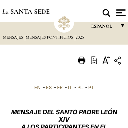
La
SANTA SEDE
ESPAÑOL
MENSAJES
MENSAJES PONTIFICIOS
2025
FRANÇAIS
ENGLISH
ITALIANO
PORTUGUÊS
ESPAÑOL
EN
-
ES
-
FR
-
IT
-
PL
-
PT
DEUTSCH
POLSKI
MENSAJE DEL SANTO PADRE LEÓN
العربيّة
XIV
A LOS PARTICIPANTES EN EL
中文