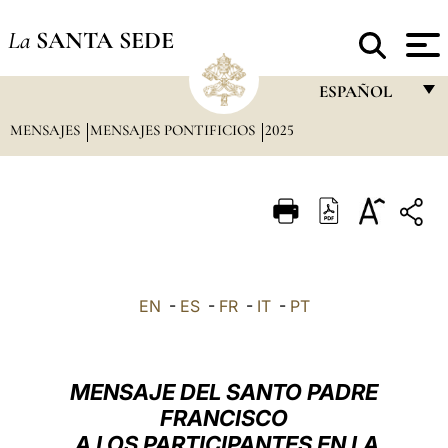
La
SANTA SEDE
ESPAÑOL
MENSAJES
MENSAJES PONTIFICIOS
2025
FRANÇAIS
ENGLISH
ITALIANO
PORTUGUÊS
ESPAÑOL
EN
-
ES
-
FR
-
IT
-
PT
DEUTSCH
POLSKI
MENSAJE DEL SANTO PADRE
العربيّة
FRANCISCO
A LOS PARTICIPANTES EN LA
中文