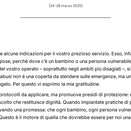
[24-28 marzo 2025]
______________________________________________________________
e alcune indicazioni per il vostro prezioso servizio. Esso, inf
giose, perché dove c’è un bambino o una persona vulnerabile al
el vostro operato – soprattutto negli ambiti più disagiati –, s
i abusi non è una coperta da stendere sulle emergenze, ma u
ngelo. Per questo vi esprimo la mia gratitudine.
a protocolli da applicare, ma promuove presidi di protezione
colto che restituisce dignità. Quando impiantate pratiche di 
ivendo una promessa: che ogni bambino, ogni persona vulnera
Questo è il motore di quella che dovrebbe essere per noi una