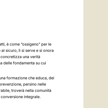
العربيّة
中文
LATINE
atti, è come “ossigeno” per le
 sicuro, lì si serve e si onora
i concretizza una verità
na delle fondamenta su cui
: una formazione che educa, dei
prevenzione, persino nelle
bile, troverà nella comunità
 conversione integrale.