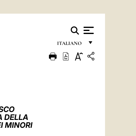
ITALIANO
FRANÇAIS
ENGLISH
ITALIANO
PORTUGUÊS
ESPAÑOL
ESCO
DEUTSCH
A DELLA
I MINORI
POLSKI