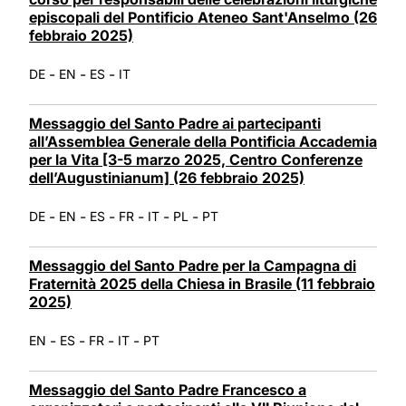
episcopali del Pontificio Ateneo Sant'Anselmo (26
febbraio 2025)
-
-
-
DE
EN
ES
IT
Messaggio del Santo Padre ai partecipanti
all’Assemblea Generale della Pontificia Accademia
per la Vita [3-5 marzo 2025, Centro Conferenze
dell’Augustinianum] (26 febbraio 2025)
-
-
-
-
-
-
DE
EN
ES
FR
IT
PL
PT
Messaggio del Santo Padre per la Campagna di
Fraternità 2025 della Chiesa in Brasile (11 febbraio
2025)
-
-
-
-
EN
ES
FR
IT
PT
Messaggio del Santo Padre Francesco a