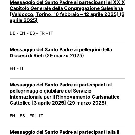
Messaggio del Santo Padre ai partecipanti al XXIX
Capitolo Generale della Congregazione Salesiana
[Valdocco, Torino, 16 febbraio – 12 aprile 2025] (2
aprile 2025)
-
-
-
-
DE
EN
ES
FR
IT
Messaggio del Santo Padre ai pellegrini della
Diocesi di Rieti (29 marzo 2025)
-
EN
IT
Messaggio del Santo Padre ai partecipanti al
pellegrinaggio giubilare del Servizio
Internazionale per il Rinnovamento Carismatico
Cattolico [3 aprile 2025] (29 marzo 2025)
-
-
-
EN
ES
FR
IT
Messaggio del Santo Padre ai partecipanti alla II