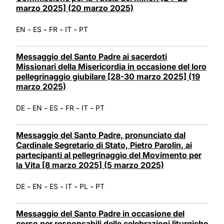
marzo 2025] (20 marzo 2025)
-
-
-
-
EN
ES
FR
IT
PT
Messaggio del Santo Padre ai sacerdoti
Missionari della Misericordia in occasione del loro
pellegrinaggio giubilare [28-30 marzo 2025] (19
marzo 2025)
-
-
-
-
-
DE
EN
ES
FR
IT
PT
Messaggio del Santo Padre, pronunciato dal
Cardinale Segretario di Stato, Pietro Parolin, ai
partecipanti al pellegrinaggio del Movimento per
la Vita [8 marzo 2025] (5 marzo 2025)
-
-
-
-
-
DE
EN
ES
IT
PL
PT
Messaggio del Santo Padre in occasione del
corso per responsabili delle celebrazioni liturgiche