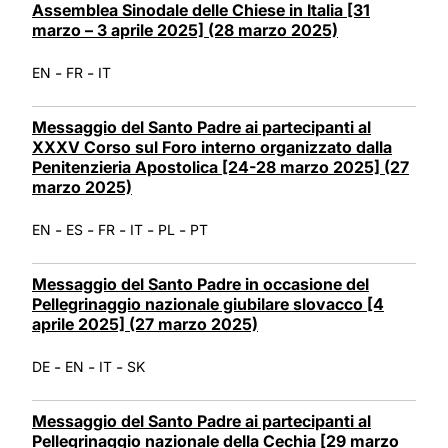
Assemblea Sinodale delle Chiese in Italia [31
marzo – 3 aprile 2025] (28 marzo 2025)
-
-
EN
FR
IT
Messaggio del Santo Padre ai partecipanti al
XXXV Corso sul Foro interno organizzato dalla
Penitenzieria Apostolica [24-28 marzo 2025] (27
marzo 2025)
-
-
-
-
-
EN
ES
FR
IT
PL
PT
Messaggio del Santo Padre in occasione del
Pellegrinaggio nazionale giubilare slovacco [4
aprile 2025] (27 marzo 2025)
-
-
-
DE
EN
IT
SK
Messaggio del Santo Padre ai partecipanti al
Pellegrinaggio nazionale della Cechia [29 marzo