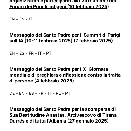
organizzatori e partecipanti alla VII Riunione del
Forum dei Popoli Indigeni (10 febbraio 2025)
-
-
EN
ES
IT
Messaggio del Santo Padre per il Summit di Parigi
sull'IA [10-11 febbraio 2025] (7 febbraio 2025)
-
-
-
-
EN
ES
FR
IT
PT
Messaggio del Santo Padre per l'XI Giornata
mondiale di preghiera e riflessione contro la tratta
di persone (4 febbraio 2025)
-
-
-
-
-
-
DE
EN
ES
FR
IT
PL
PT
Messaggio del Santo Padre per la scomparsa di
Sua Beatitudine Anastas, Arcivescovo di Tirana
Durrës e di tutta l'Albania (27 gennaio 2025)