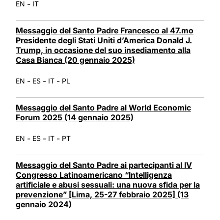
-
EN
IT
Messaggio del Santo Padre Francesco al 47.mo
Presidente degli Stati Uniti d’America Donald J.
Trump, in occasione del suo insediamento alla
Casa Bianca (20 gennaio 2025)
-
-
-
EN
ES
IT
PL
Messaggio del Santo Padre al World Economic
Forum 2025 (14 gennaio 2025)
-
-
-
EN
ES
IT
PT
Messaggio del Santo Padre ai partecipanti al IV
Congresso Latinoamericano “Intelligenza
artificiale e abusi sessuali: una nuova sfida per la
prevenzione” [Lima, 25-27 febbraio 2025] (13
gennaio 2024)