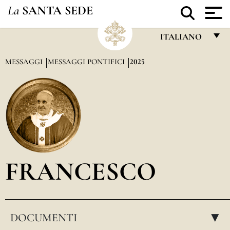
La
SANTA SEDE
ITALIANO
FRANÇAIS
MESSAGGI
MESSAGGI PONTIFICI
2025
ENGLISH
ITALIANO
PORTUGUÊS
ESPAÑOL
DEUTSCH
FRANCESCO
POLSKI
العربيّة
DOCUMENTI
中文
▸