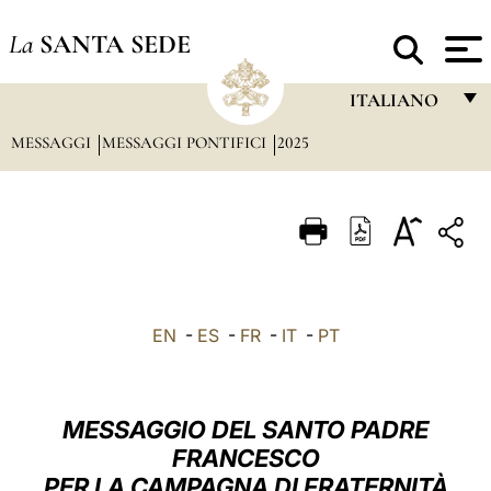
La
SANTA SEDE
ITALIANO
MESSAGGI
MESSAGGI PONTIFICI
2025
FRANÇAIS
ENGLISH
ITALIANO
PORTUGUÊS
ESPAÑOL
EN
-
ES
-
FR
-
IT
-
PT
DEUTSCH
POLSKI
MESSAGGIO DEL SANTO PADRE
العربيّة
FRANCESCO
PER LA CAMPAGNA DI FRATERNITÀ
中文