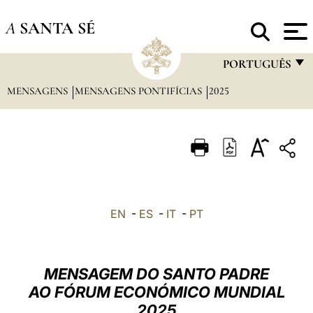
A
SANTA SÉ
PORTUGUÊS
MENSAGENS
MENSAGENS PONTIFÍCIAS
2025
FRANÇAIS
ENGLISH
ITALIANO
PORTUGUÊS
ESPAÑOL
EN
-
ES
-
IT
-
PT
DEUTSCH
POLSKI
MENSAGEM DO SANTO PADRE
العربيّة
AO FÓRUM ECONÓMICO MUNDIAL
2025
中文