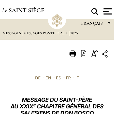
Le
SAINT-SIÈGE
FRANÇAIS
MESSAGES
MESSAGES PONTIFICAUX
2025
FRANÇAIS
ENGLISH
ITALIANO
PORTUGUÊS
ESPAÑOL
DE
-
EN
-
ES
-
FR
-
IT
DEUTSCH
POLSKI
MESSAGE DU SAINT-PÈRE
العربيّة
e
AU XXIX
CHAPITRE GÉNÉRAL DES
SALESIENS DE DON BOSCO
中文