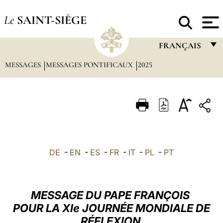
Le
SAINT-SIÈGE
FRANÇAIS
MESSAGES
MESSAGES PONTIFICAUX
2025
FRANÇAIS
ENGLISH
ITALIANO
PORTUGUÊS
ESPAÑOL
DE
-
EN
-
ES
-
FR
-
IT
-
PL
-
PT
DEUTSCH
POLSKI
MESSAGE DU PAPE FRANÇOIS
العربيّة
POUR LA XIe JOURNÉE MONDIALE DE
RÉFLEXION
中文