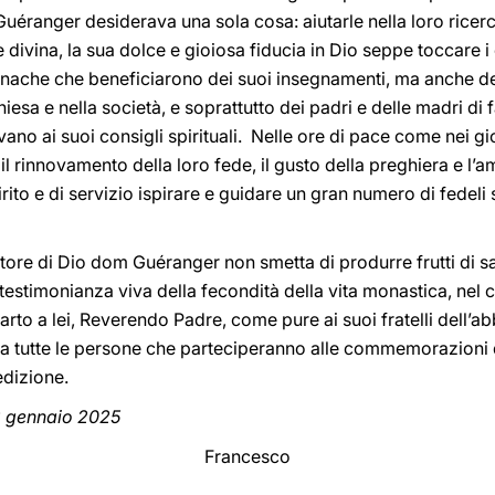
éranger desiderava una sola cosa: aiutarle nella loro ricerc
 divina, la sua dolce e gioiosa fiducia in Dio seppe toccare i
 monache che beneficiarono dei suoi insegnamenti, ma anche d
esa e nella società, e soprattutto dei padri e delle madri di 
vano ai suoi consigli spirituali. Nelle ore di pace come nei gio
e il rinnovamento della loro fede, il gusto della preghiera e l’
rito e di servizio ispirare e guidare un gran numero di fedeli 
tore di Dio dom Guéranger non smetta di produrre frutti di sant
stimonianza viva della fecondità della vita monastica, nel c
to a lei, Reverendo Padre, come pure ai suoi fratelli dell’abb
 tutte le persone che parteciperanno alle commemorazioni d
edizione.
2 gennaio 2025
Francesco