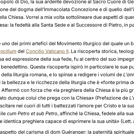
 popolo di Dio, la sua ardente devozione al Sacro Cuore di Ges
one del dogma dell’Immacolata Concezione e di quello dell’infa
 della Chiesa. Vorrei a mia volta sottolineare due aspetti di 
esa: la fedeltà alla Santa Sede e al Successore di Pietro, in pa
o dei primi artefici del Movimento liturgico del quale un be
ncilium
del
Concilio Vaticano II
. La riscoperta storica, teolo
iesa ed espressione della sua fede, fu al centro del suo imp
nedettino. Questa riscoperta ispirò in particolare le sue pub
à della liturgia romana, e lo spinse a redigere i volumi de
L’an
i la bellezza e le ricchezze della liturgia che è «fonte prima del
). Affermò con forza che «la preghiera della Chiesa è la più gr
Beato dunque colui che prega con la Chiesa» (Prefazione de
L’
itare nei cuori di tutti i battezzati l’amore per Cristo e la 
cile
cum Petro et sub Petro
, affinché la Chiesa, fedele alla su
e identica preghiera capace di esprimere la sua unità» (Lett.
aspetto del carisma di dom Guéranger: la paternità spirituale.