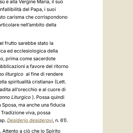
ù e alla Vergine Maria, il suo
llibilità del Papa, i suoi
questo carisma che corrispondono
rticolare nell’ambito della
l frutto sarebbe stato la
gica ed ecclesiologica della
egno, prima come sacerdote
blicazioni a favore del ritorno
no liturgico
al fine di rendere
la spiritualità cristiana» (Lett.
adita all’orecchio e al cuore di
anno Liturgico
). Possa quindi
sua Sposa, ma anche una fiducia
a Tradizione viva, possa
 ap.
Desiderio desideravi
, n. 61).
 Attento a ciò che lo Spirito