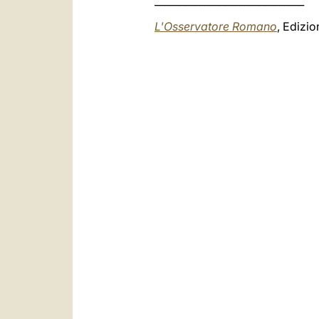
______________________________
L'Osservatore Romano
, Edizi