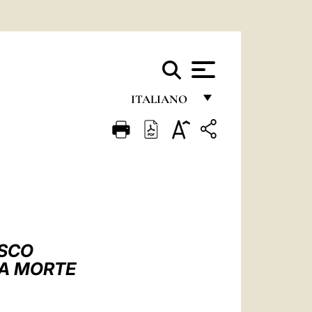
ITALIANO
FRANÇAIS
ENGLISH
ITALIANO
PORTUGUÊS
ESPAÑOL
ESCO
DEUTSCH
LA MORTE
POLSKI