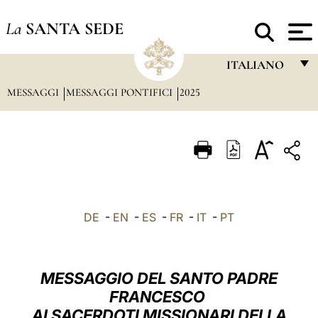
La
SANTA SEDE
ITALIANO
MESSAGGI
MESSAGGI PONTIFICI
2025
FRANÇAIS
ENGLISH
ITALIANO
PORTUGUÊS
ESPAÑOL
DE
-
EN
-
ES
-
FR
-
IT
-
PT
DEUTSCH
POLSKI
MESSAGGIO DEL SANTO PADRE
العربيّة
FRANCESCO
AI SACERDOTI MISSIONARI DELLA
中文