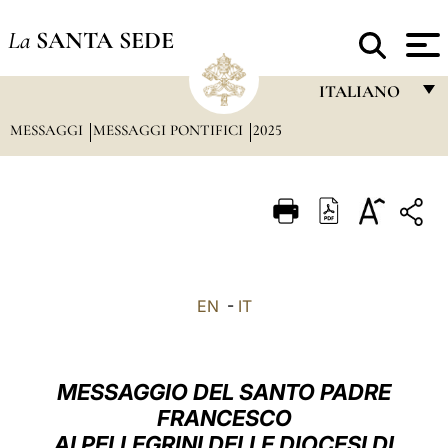
La
SANTA SEDE
ITALIANO
MESSAGGI
MESSAGGI PONTIFICI
2025
FRANÇAIS
ENGLISH
ITALIANO
PORTUGUÊS
ESPAÑOL
EN
-
IT
DEUTSCH
POLSKI
MESSAGGIO DEL SANTO PADRE
العربيّة
FRANCESCO
AI PELLEGRINI DELLE DIOCESI DI
中文