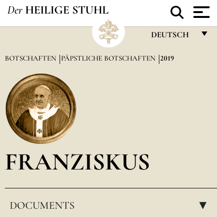
Der
HEILIGE STUHL
DEUTSCH
FRANÇAIS
BOTSCHAFTEN
PÄPSTLICHE BOTSCHAFTEN
2019
ENGLISH
ITALIANO
PORTUGUÊS
ESPAÑOL
DEUTSCH
FRANZISKUS
POLSKI
العربيّة
DOCUMENTS
中文
▸