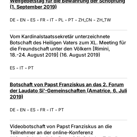
Weltgebetstag für die Bewahrung der Schöpfung
(1. September 2019)
-
-
-
-
-
-
-
-
DE
EN
ES
FR
IT
PL
PT
ZH_CN
ZH_TW
Vom Kardinalstaatssekretär unterzeichnete
Botschaft des Heiligen Vaters zum XL. Meeting für
die Freundschaft unter den Völkern [Rimini,
18.-24. August 2019] (16. August 2019)
-
-
ES
IT
PT
Botschaft von Papst Franziskus an das 2. Forum
der Laudato Si'-Gemeinschaften (Amatrice, 6. Juli
2019)
-
-
-
-
-
DE
EN
ES
FR
IT
PT
Videobotschaft von Papst Franziskus an die
Teilnehmer an der online-Konferenz