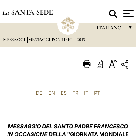
La
SANTA SEDE
ITALIANO
MESSAGGI
MESSAGGI PONTIFICI
2019
FRANÇAIS
ENGLISH
ITALIANO
PORTUGUÊS
ESPAÑOL
DE
-
EN
-
ES
-
FR
-
IT
-
PT
DEUTSCH
POLSKI
العربيّة
MESSAGGIO DEL SANTO PADRE FRANCESCO
IN OCCASIONE DELLA
"GIORNATA MONDIALE
中文