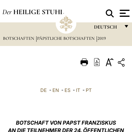
Der
HEILIGE STUHL
DEUTSCH
BOTSCHAFTEN
PÄPSTLICHE BOTSCHAFTEN
FRANÇAIS
2019
ENGLISH
ITALIANO
PORTUGUÊS
ESPAÑOL
DE
-
EN
-
ES
-
IT
-
PT
DEUTSCH
POLSKI
العربيّة
BOTSCHAFT VON PAPST FRANZISKUS
AN DIE TEILNEHMER DER 24. ÖFFENTLICHEN
中文