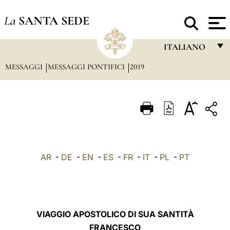
La
SANTA SEDE
ITALIANO
MESSAGGI
MESSAGGI PONTIFICI
2019
FRANÇAIS
ENGLISH
ITALIANO
PORTUGUÊS
ESPAÑOL
AR
-
DE
-
EN
-
ES
-
FR
-
IT
-
PL
-
PT
DEUTSCH
POLSKI
العربيّة
VIAGGIO APOSTOLICO DI SUA SANTITÀ
FRANCESCO
中文