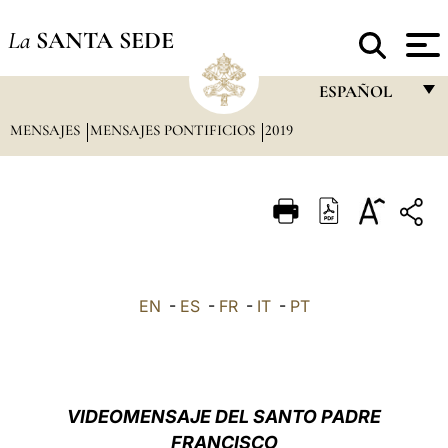
La
SANTA SEDE
ESPAÑOL
MENSAJES
MENSAJES PONTIFICIOS
2019
FRANÇAIS
ENGLISH
ITALIANO
PORTUGUÊS
ESPAÑOL
EN
-
ES
-
FR
-
IT
-
PT
DEUTSCH
POLSKI
العربيّة
VIDEOMENSAJE DEL SANTO PADRE
FRANCISCO
中文