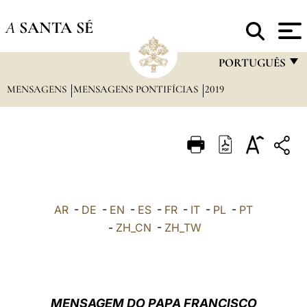
A
SANTA SÉ
PORTUGUÊS
MENSAGENS
MENSAGENS PONTIFÍCIAS
2019
FRANÇAIS
ENGLISH
ITALIANO
PORTUGUÊS
ESPAÑOL
AR
-
DE
-
EN
-
ES
-
FR
-
IT
-
PL
-
PT
DEUTSCH
-
ZH_CN
-
ZH_TW
POLSKI
العربيّة
MENSAGEM DO PAPA FRANCISCO
中文