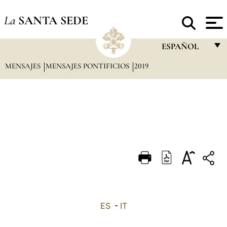
La
SANTA SEDE
ESPAÑOL
MENSAJES
MENSAJES PONTIFICIOS
2019
FRANÇAIS
ENGLISH
ITALIANO
PORTUGUÊS
ESPAÑOL
DEUTSCH
POLSKI
العربيّة
ES
-
IT
中文