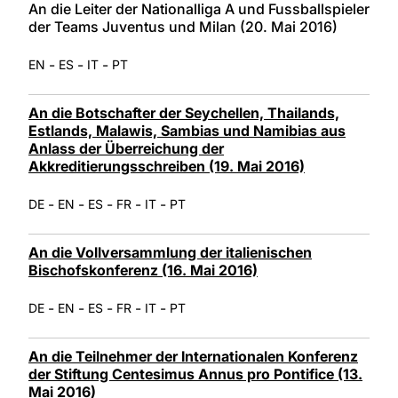
An die Leiter der Nationalliga A und Fussballspieler
der Teams Juventus und Milan (20. Mai 2016)
-
-
-
EN
ES
IT
PT
An die Botschafter der Seychellen, Thailands,
Estlands, Malawis, Sambias und Namibias aus
Anlass der Überreichung der
Akkreditierungsschreiben (19. Mai 2016)
-
-
-
-
-
DE
EN
ES
FR
IT
PT
An die Vollversammlung der italienischen
Bischofskonferenz (16. Mai 2016)
-
-
-
-
-
DE
EN
ES
FR
IT
PT
An die Teilnehmer der Internationalen Konferenz
der Stiftung Centesimus Annus pro Pontifice (13.
Mai 2016)