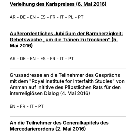
Verleihung des Karlspreises (6. Mai 2016)
-
-
-
-
-
-
-
AR
DE
EN
ES
FR
IT
PL
PT
Außerordentliches Jubiläum der Barmherzigkeit:
Gebetswache „um die Tränen zu trocknen“ (5.
Mai 2016)
-
-
-
-
-
-
AR
DE
EN
ES
FR
IT
PT
Grussadresse an die Teilnehmer des Gesprächs
mit dem "Royal Institute for Interfaith Studies" von
Amman auf Inititive des Päpstlichen Rats für den
interreligiösen Dialog (4. Mai 2016)
-
-
-
EN
FR
IT
PT
An die Teilnehmer des Generalkapitels des
Mercedarierordens (2. Mai 2016)