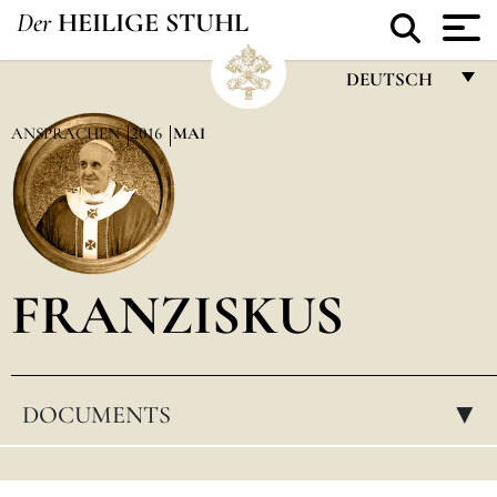
Der
HEILIGE STUHL
DEUTSCH
FRANÇAIS
ANSPRACHEN
2016
MAI
ENGLISH
ITALIANO
PORTUGUÊS
FRANZISKUS
ESPAÑOL
DEUTSCH
POLSKI
DOCUMENTS
▸
العربيّة
中文