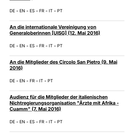
-
-
-
-
-
DE
EN
ES
FR
IT
PT
An die internationale Vereinigung von
Generaloberinnen [UISG] (12. Mai 2016)
-
-
-
-
-
DE
EN
ES
FR
IT
PT
An die Mitglieder des Circolo San Pietro (9. Mai
2016)
-
-
-
-
DE
EN
FR
IT
PT
Audienz für die Mitglieder der italienischen
Nichtregierungsorganisation "Ärzte mit Afrika -
Cuamm" (7. Mai 2016)
-
-
-
-
-
DE
EN
ES
FR
IT
PT