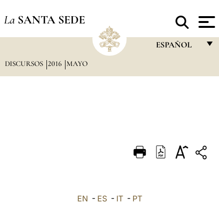
La
SANTA SEDE
ESPAÑOL
DISCURSOS
2016
MAYO
FRANÇAIS
ENGLISH
ITALIANO
PORTUGUÊS
ESPAÑOL
DEUTSCH
POLSKI
العربيّة
EN
-
ES
-
IT
-
PT
中文