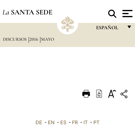
La
SANTA SEDE
ESPAÑOL
DISCURSOS
2016
MAYO
FRANÇAIS
ENGLISH
ITALIANO
PORTUGUÊS
ESPAÑOL
DEUTSCH
POLSKI
العربيّة
DE
-
EN
-
ES
-
FR
-
IT
-
PT
中文