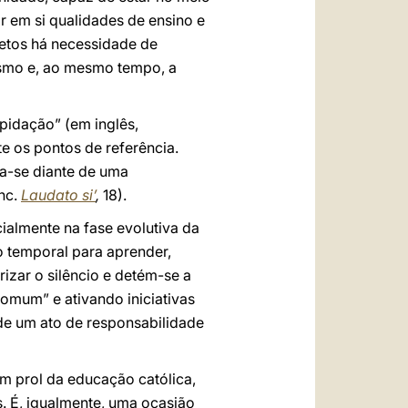
r em si qualidades de ensino e
etos há necessidade de
lismo e, ao mesmo tempo, a
rapidação” (em inglês,
e os pontos de referência.
ra-se diante de uma
nc.
Laudato si’
,
18).
ialmente na fase evolutiva da
o temporal para aprender,
rizar o silêncio e detém-se a
omum” e ativando iniciativas
 de um ato de responsabilidade
m prol da educação católica,
s. É, igualmente, uma ocasião