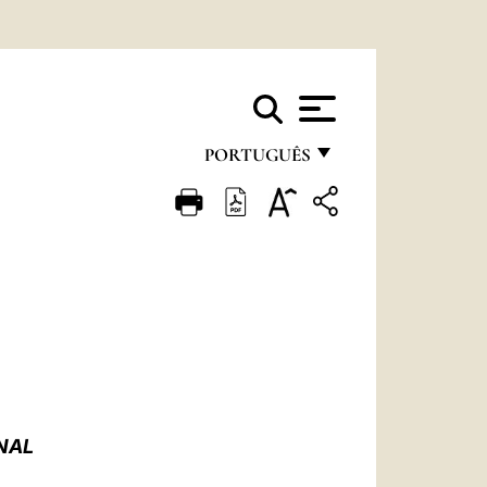
PORTUGUÊS
FRANÇAIS
ENGLISH
ITALIANO
PORTUGUÊS
ESPAÑOL
DEUTSCH
NAL
POLSKI