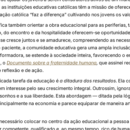
, as instituições educativas católicas têm a missão de oferec
ção católica “faz a diferença” cultivando nos jovens os valo
ica também orientar a obra educacional para as periferias, 
ço, do encontro e da hospitalidade oferecem-se oportunidade
 se cresce juntos e se amadurece, compreendendo as neces
o paciente, a comunidade educativa gera uma ampla inclusão
sformadora, se estende à sociedade inteira, favorecendo o e
o, o
Documento sobre a fraternidade humana
,
que assinei r
 reflexão e de ação.
icada tarefa da educação é
a ditadura dos resultados
. Ela 
em interesse pelo seu crescimento integral. Outrossim, ignor
s sonhos e a sua liberdade. Esta abordagem — ditada pela l
ncipalmente na economia e parece equiparar de maneira art
 necessário colocar no centro da ação educacional a pessoa 
er competente, qualificado e, ao mesmo tempo, rico de huma