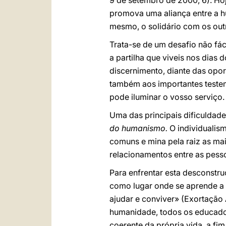
9 de setembro de 2000, 6). Ho
promova uma aliança entre a hu
mesmo, o solidário com os outr
Trata-se de um desafio não fá
a partilha que viveis nos dias
discernimento, diante das opor
também aos importantes testem
pode iluminar o vosso serviço.
Uma das principais dificuldad
do humanismo.
O individualis
comuns e mina pela raiz as mai
relacionamentos entre as pess
Para enfrentar esta desconstru
como lugar onde se aprende a sa
ajudar e conviver» (Exortação
humanidade, todos os educado
coerente da própria vida, a fi