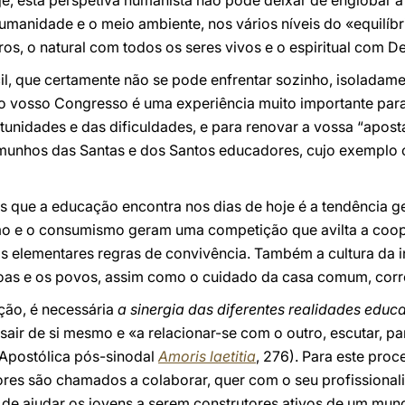
je, esta perspetiva humanista não pode deixar de englobar 
manidade e o meio ambiente, nos vários níveis do «equilíbri
os, o natural com todos os seres vivos e o espiritual com D
cil, que certamente não se pode enfrentar sozinho, isoladam
 do vosso Congresso é uma experiência muito importante para
tunidades e das dificuldades, e para renovar a vossa “apost
unhos das Santas e dos Santos educadores, cujo exemplo c
es que a educação encontra nos dias de hoje é a tendência g
mo e o consumismo geram uma competição que avilta a coop
s elementares regras de convivência. Também a cultura da in
oas e os povos, assim como o cuidado da casa comum, corr
ção, é necessária
a sinergia das diferentes realidades educ
ir de si mesmo e «a relacionar-se com o outro, escutar, parti
 Apostólica pós-sinodal
Amoris laetitia
, 276). Para este pro
res são chamados a colaborar, quer com o seu profissiona
m de ajudar os jovens a serem construtores ativos de um mun