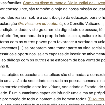
ivas famílias.
Como eu disse durante o Dia Mundial da Juve
por conseguinte, são também o hoje da nossa missão educat
pondes realizar sobre a contribuição da educação para o h
Declaração
Gravissimum educationis
,
do Concílio Vaticano II;
ondição e idade, visto gozarem da dignidade de pessoa, têm 
óprio fim, acomodada à própria índole, sexo, cultura e tra
terno com os outros povos para favorecer a verdadeira unid
olescentes [...] se preparem para tomar parte na vida social
ssários e oportunos, sejam capazes de inserir-se ativamen
ao diálogo com os outros e se esforcem de boa vontade 
no II.
instituições educacionais católicas são chamadas a constr
ta uma visão da sociedade centrada na pessoa humana e nos 
uma correta relação entre indivíduos, sociedade e Estado, de
edade. É um humanismo capaz de infundir uma alma ao própr
ra a promoção de todo o homem e do homem todo» (
Discurso 