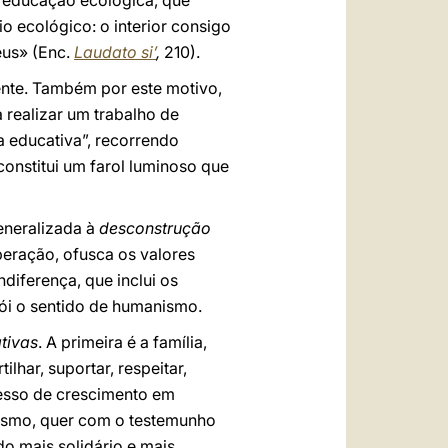
a educação ecológica, que
o ecológico: o interior consigo
eus» (Enc.
Laudato si’
,
210).
ente. Também por este motivo,
 realizar um trabalho de
a educativa”, recorrendo
onstitui um farol luminoso que
eneralizada à
desconstrução
eração, ofusca os valores
diferença, que inclui os
ói o sentido de humanismo.
ativas
. A primeira é a família,
lhar, suportar, respeitar,
cesso de crescimento em
lismo, quer com o testemunho
do mais solidário e mais