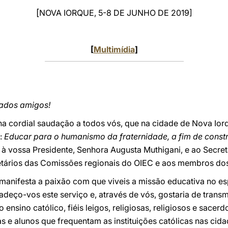
[
NOVA IORQUE, 5-8 DE JUNHO DE 2019]
[
Multimídia
]
mados amigos!
inha cordial saudação a todos vós, que na cidade de Nova Io
a:
Educar para o humanismo da fraternidade, a fim de constr
à vossa Presidente, Senhora Augusta Muthigani, e ao Secret
etários das Comissões regionais do OIEC e aos membros do
 manifesta a paixão com que viveis a missão educativa no es
deço-vos este serviço e, através de vós, gostaria de transmi
ensino católico, fiéis leigos, religiosas, religiosos e sacer
s e alunos que frequentam as instituições católicas nas cid