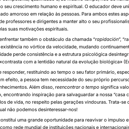
 o seu crescimento humano e espiritual. O educador deve uni
dado amoroso em relação às pessoas. Para ambos estes asp
e professores e dirigentes a manter alto o seu profissiona
las suas motivações espirituais.
 enfrentar também o obstáculo da chamada “
rapidación
”, “
a existência no vórtice da velocidade, mudando continuament
tidade perde consistência e a estrutura psicológica desinteg
«contrasta com a lentidão natural da evolução biológica» (E
responder, restituindo ao tempo o seu fator primário, espec
om efeito, a pessoa tem necessidade do seu próprio percurs
onhecimentos. Além disso,
reencontrar o tempo
significa valo
, encontrando inspiração para salvaguardar a nossa “casa c
los de vida, no respeito pelas gerações vindouras. Trata-se
qual não podemos desinteressar-nos!
constitui uma grande oportunidade para reavivar o impulso e
omo rede mundial de instituições nacionais e internacionai