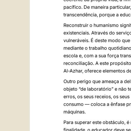
pacífico. De maneira particular
transcendência, porque a educa
Reconstruir o humanismo signif
existenciais. Através do servi
vulneráveis. É deste modo que
mediante o trabalho quotidian
escola e, com a sua força tran
reconciliação. A este propósit
Al-Azhar, oferece elementos de
Outro perigo que ameaça a del
objeto “de laboratório” e não t
erros, os seus receios, os seu
consumo — coloca a ênfase pri
máquinas.
Para superar este obstáculo, é
finalidade, o educador deve s