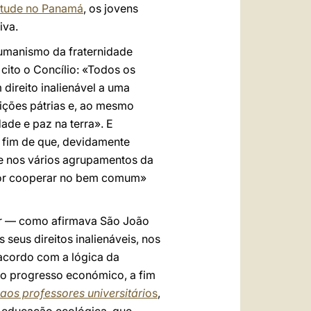
ntude no Panamá
, os jovens
iva.
umanismo da fraternidade
 cito o Concílio: «Todos os
direito inalienável a uma
dições pátrias e, ao mesmo
ade e paz na terra». E
 a fim de que, devidamente
te nos vários agrupamentos da
por cooperar no bem comum»
uir — como afirmava São João
seus direitos inalienáveis, nos
 acordo com a lógica da
io progresso económico, a fim
aos professores universitári
os
,