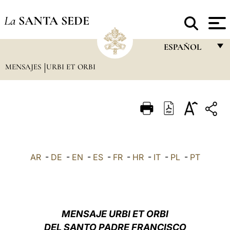
La
SANTA SEDE
ESPAÑOL
MENSAJES
URBI ET ORBI
FRANÇAIS
ENGLISH
ITALIANO
PORTUGUÊS
ESPAÑOL
AR
-
DE
-
EN
-
ES
-
FR
-
HR
-
IT
-
PL
-
PT
DEUTSCH
POLSKI
العربيّة
MENSAJE URBI ET ORBI
DEL SANTO PADRE FRANCISCO
中文