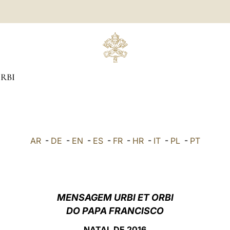
ORBI
AR
-
DE
-
EN
-
ES
-
FR
-
HR
-
IT
-
PL
-
PT
MENSAGEM URBI ET ORBI
DO PAPA FRANCISCO
NATAL DE 2016