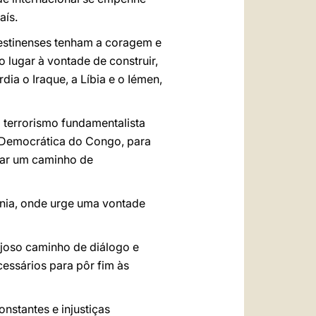
aís.
alestinenses tenham a coragem e
 lugar à vontade de construir,
a o Iraque, a Líbia e o Iémen,
o terrorismo fundamentalista
a Democrática do Congo, para
car um caminho de
ânia, onde urge uma vontade
joso caminho de diálogo e
ssários para pôr fim às
nstantes e injustiças