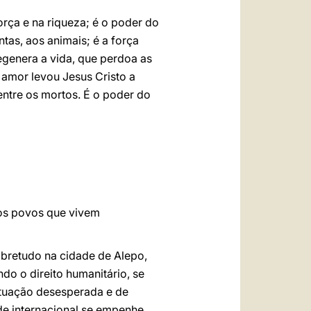
rça e na riqueza; é o poder do
ntas, aos animais; é a força
egenera a vida, que perdoa as
 amor levou Jesus Cristo a
entre os mortos. É o poder do
aos povos que vivem
obretudo na cidade de Alepo,
do o direito humanitário, se
ituação desesperada e de
de internacional se empenhe