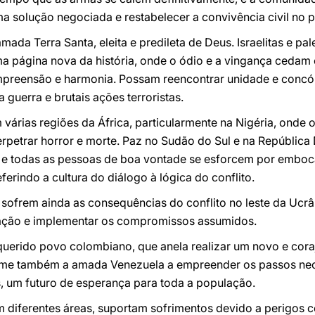
a solução negociada e restabelecer a convivência civil no p
ada Terra Santa, eleita e predileta de Deus. Israelitas e p
 página nova da história, onde o ódio e a vingança cedam o
mpreensão e harmonia. Possam reencontrar unidade e concórdi
uerra e brutais ações terroristas.
árias regiões da África, particularmente na Nigéria, onde 
rpetrar horror e morte. Paz no Sudão do Sul e na Repúblic
s e todas as pessoas de boa vontade se esforcem por embo
ferindo a cultura do diálogo à lógica do conflito.
sofrem ainda as consequências do conflito no leste da Ucr
lação e implementar os compromissos assumidos.
uerido povo colombiano, que anela realizar um novo e cora
nime também a amada Venezuela a empreender os passos nece
os, um futuro de esperança para toda a população.
 diferentes áreas, suportam sofrimentos devido a perigos co