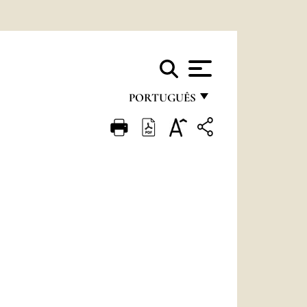
PORTUGUÊS
FRANÇAIS
ENGLISH
ITALIANO
PORTUGUÊS
ESPAÑOL
DEUTSCH
POLSKI