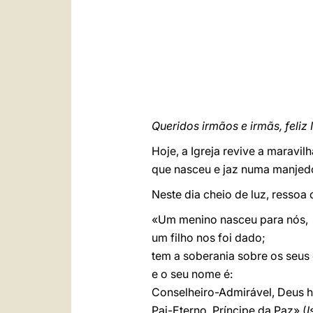
Queridos irmãos e irmãs, feliz 
Hoje, a Igreja revive a maravi
que nasceu e jaz numa manjedo
Neste dia cheio de luz, ressoa 
«Um menino nasceu para nós,
um filho nos foi dado;
tem a soberania sobre os seu
e o seu nome é:
Conselheiro-Admirável, Deus h
Pai-Eterno, Príncipe da Paz» (
I