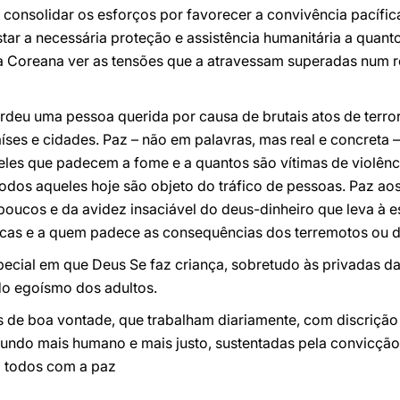
consolidar os esforços por favorecer a convivência pacífic
tar a necessária proteção e assistência humanitária a quanto
a Coreana ver as tensões que a atravessam superadas num r
erdeu uma pessoa querida por causa de brutais atos de terr
ses e cidades. Paz – não em palavras, mas real e concreta 
les que padecem a fome e a quantos são vítimas de violênc
todos aqueles hoje são objeto do tráfico de pessoas. Paz a
ucos e da avidez insaciável do deus-dinheiro que leva à e
icas e a quem padece as consequências dos terremotos ou do
special em que Deus Se faz criança, sobretudo às privadas da
do egoísmo dos adultos.
s de boa vontade, que trabalham diariamente, com discrição 
undo mais humano e mais justo, sustentadas pela convicção
a todos com a paz