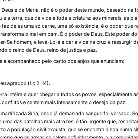
 Deus e de Maria, não é o poder deste mundo, baseado na fo
e a terra, que dá vida a toda a criatura: aos minerais, às pla
 faz deles uma só carne, uma só existência; é o poder que r
, transforma o mal em bem. É o poder de Deus. Este poder do
zer-Se homem; e levá-Lo-á a dar a vida na cruz e ressurgir d
do o reino de Deus, reino de justiça e paz.
us é acompanhado pelo canto dos anjos que anunciam:
seu agrado» (
Lc
2, 14).
erra inteira e quer chegar a todos os povos, especialmente 
s conflitos e sentem mais intensamente o desejo da paz.
martirizada Síria, onde já demasiado sangue foi versado. S
 uma das batalhas mais atrozes, é tão urgente que, respeitan
rto à população civil exausta, que se encontra ainda numa s
É tempo que as armas se calem definitivamente, e a comunida