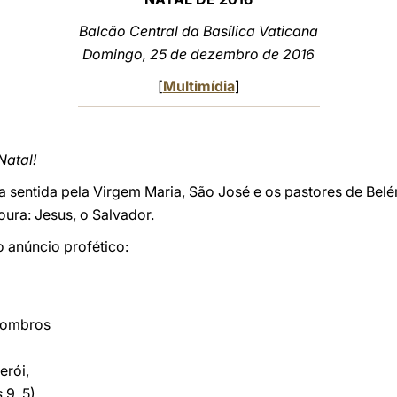
Balcão
Central da Basílica Vaticana
Domingo, 25 de dezembro de 2016
[
Multimídia
]
Natal!
lha sentida pela Virgem Maria, São José e os pastores de B
ura: Jesus, o Salvador.
o anúncio profético:
s ombros
erói,
s
9, 5).