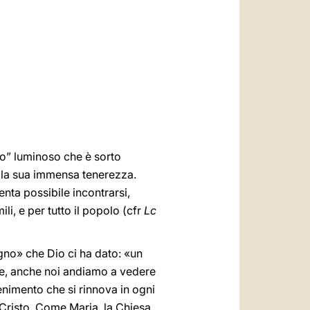
العربيّة
中文
LATINE
rno” luminoso che è sorto
tà la sua immensa tenerezza.
enta possibile incontrarsi,
ili, e per tutto il popolo (cfr
Lc
egno» che Dio ci ha dato: «un
me, anche noi andiamo a vedere
enimento che si rinnova in ogni
 Cristo. Come Maria, la Chiesa