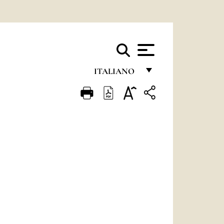
ITALIANO
FRANÇAIS
ENGLISH
ITALIANO
PORTUGUÊS
ESPAÑOL
DEUTSCH
POLSKI