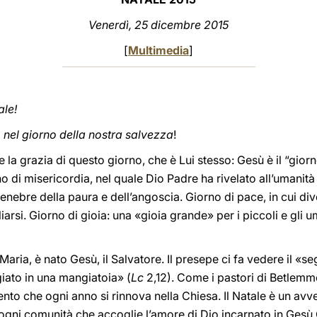
Venerdì
, 25 dicembre 201
5
[
Multimedia
]
ale!
 nel giorno della nostra salvezza
!
e la grazia di questo giorno, che è Lui stesso: Gesù è il “gio
rno di misericordia, nel quale Dio Padre ha rivelato all’umani
enebre della paura e dell’angoscia. Giorno di pace, in cui div
iarsi. Giorno di gioia: una «gioia grande» per i piccoli e gli um
Maria, è nato Gesù, il Salvatore. Il presepe ci fa vedere il «s
iato in una mangiatoia» (
Lc
2,12). Come i pastori di Betlem
to che ogni anno si rinnova nella Chiesa. Il Natale è un avv
n ogni comunità che accoglie l’amore di Dio incarnato in Gesù