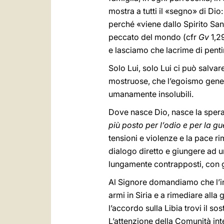
mostra a tutti il «segno» di Dio
perché «viene dallo Spirito San
peccato del mondo (cfr
Gv
1,29
e lasciamo che lacrime di penti
Solo Lui, solo Lui ci può salvar
mostruose, che l’egoismo genera 
umanamente insolubili.
Dove nasce Dio, nasce la spera
più posto per l’odio e per la gu
tensioni e violenze e la pace r
dialogo diretto e giungere ad u
lungamente contrapposti, con gr
Al Signore domandiamo che l’int
armi in Siria e a rimediare all
l’accordo sulla Libia trovi il so
L’attenzione della Comunità int