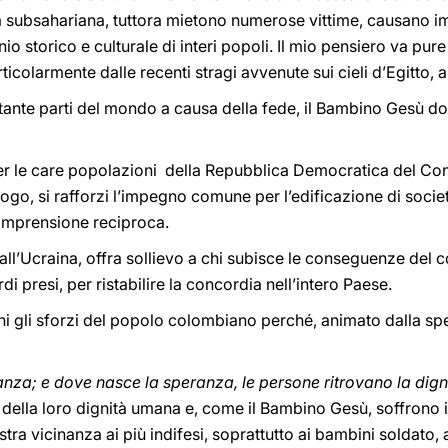
ica subsahariana, tuttora mietono numerose vittime, causano 
o storico e culturale di interi popoli. Il mio pensiero va pure 
rticolarmente dalle recenti stragi avvenute sui cieli d’Egitto, 
 in tante parti del mondo a causa della fede, il Bambino Gesù 
r le care popolazioni della Repubblica Democratica del Con
ogo, si rafforzi l’impegno comune per l’edificazione di societ
 comprensione reciproca.
all’Ucraina, offra sollievo a chi subisce le conseguenze del con
 presi, per ristabilire la concordia nell’intero Paese.
ini gli sforzi del popolo colombiano perché, animato dalla s
nza; e dove nasce la speranza, le persone ritrovano la dign
ella loro dignità umana e, come il Bambino Gesù, soffrono il f
stra vicinanza ai più indifesi, soprattutto ai bambini soldato