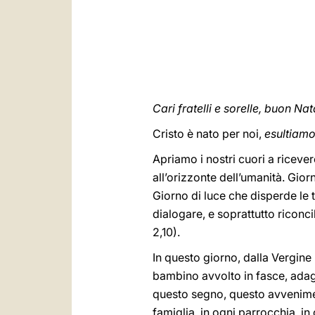
Cari fratelli e sorelle, buon Nat
Cristo è nato per noi,
esultiamo
Apriamo i nostri cuori a ricever
all’orizzonte dell’umanità. Gio
Giorno di luce che disperde le t
dialogare, e soprattutto riconcil
2,10).
In questo giorno, dalla Vergine 
bambino avvolto in fasce, adag
questo segno, questo avvenimen
famiglia, in ogni parrocchia, i