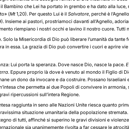
: il Bambino che Lei ha portato in grembo e ha dato alla luce, 
to» (
Mt
1,20). Per questo Lui è il
Salvatore
, perché è l’Agnell
). Insieme ai pastori, prostriamoci davanti all’Agnello, adori
mento riempiano i nostri occhi e lavino il nostro cuore. Tutt
e. Solo la Misericordia di Dio può liberare l’umanità da tante 
in essa. La grazia di Dio può convertire i cuori e aprire vie 
nza: Lui porta la speranza. Dove nasce Dio, nasce la pace.
E
erra
. Eppure proprio là dove è venuto al mondo il Figlio di D
imane un dono da invocare e da costruire. Possano Israeliani 
n’intesa che permetta ai due Popoli di convivere in armonia, 
avi ripercussioni sull’intera Regione.
esa raggiunta in seno alle Nazioni Unite riesca quanto prima 
a gravissima situazione umanitaria della popolazione stremata.
stegno di tutti, affinché si superino le gravi divisioni e violenz
ernazionale sia unanimemente rivolta a far cessare le atrocit