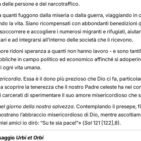
ta delle persone e del narcotraffico.
a quanti fuggono dalla miseria o dalla guerra, viaggiando in
do la vita. Siano ricompensati con abbondanti benedizioni quan
ccorrere e accogliere i numerosi migranti e rifugiati, aiutan
ari e ad integrarsi all’interno delle società che li ricevono.
gnore ridoni speranza a quanti non hanno lavoro - e sono tanti
bbliche in campo politico ed economico affinché si adoperin
di ogni vita umana.
ericordia
. Essa è il dono più prezioso che Dio ci fa, partico
 a scoprire la tenerezza che il nostro Padre celeste ha nei conf
 carcerati di sperimentare il suo amore misericordioso che san
nel giorno della nostra salvezza
. Contemplando il presepe, f
mostrano l’abbraccio misericordioso di Dio, mentre ascoltiam
 miei amici io dirò: “Su te sia pace!”» (
Sal
121 [122],8).
ssaggio
Urbi et Orbi