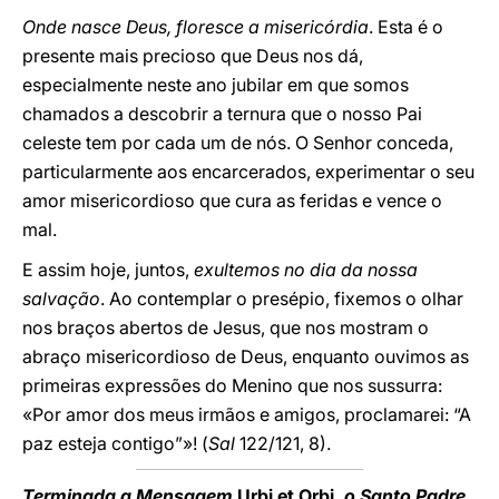
Onde nasce Deus, floresce a misericórdia
. Esta é o
presente mais precioso que Deus nos dá,
especialmente neste ano jubilar em que somos
chamados a descobrir a ternura que o nosso Pai
celeste tem por cada um de nós. O Senhor conceda,
particularmente aos encarcerados, experimentar o seu
amor misericordioso que cura as feridas e vence o
mal.
E assim hoje, juntos,
exultemos no dia da nossa
salvação
. Ao contemplar o presépio, fixemos o olhar
nos braços abertos de Jesus, que nos mostram o
abraço misericordioso de Deus, enquanto ouvimos as
primeiras expressões do Menino que nos sussurra:
«Por amor dos meus irmãos e amigos, proclamarei: “A
paz esteja contigo”»! (
Sal
122/121, 8).
Terminada a Mensagem
Urbi et Orbi
, o Santo Padre