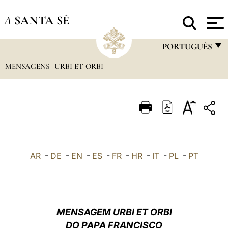
A
SANTA SÉ
PORTUGUÊS
MENSAGENS
URBI ET ORBI
FRANÇAIS
ENGLISH
ITALIANO
PORTUGUÊS
ESPAÑOL
AR
-
DE
-
EN
-
ES
-
FR
-
HR
-
IT
-
PL
-
PT
DEUTSCH
POLSKI
العربيّة
MENSAGEM URBI ET ORBI
DO PAPA FRANCISCO
中文