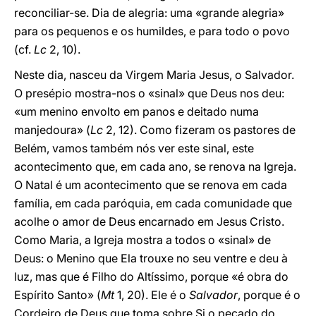
reconciliar-se. Dia de alegria: uma «grande alegria»
para os pequenos e os humildes, e para todo o povo
(cf.
Lc
2, 10).
Neste dia, nasceu da Virgem Maria Jesus, o Salvador.
O presépio mostra-nos o «sinal» que Deus nos deu:
«um menino envolto em panos e deitado numa
manjedoura» (
Lc
2, 12). Como fizeram os pastores de
Belém, vamos também nós ver este sinal, este
acontecimento que, em cada ano, se renova na Igreja.
O Natal é um acontecimento que se renova em cada
família, em cada paróquia, em cada comunidade que
acolhe o amor de Deus encarnado em Jesus Cristo.
Como Maria, a Igreja mostra a todos o «sinal» de
Deus: o Menino que Ela trouxe no seu ventre e deu à
luz, mas que é Filho do Altíssimo, porque «é obra do
Espírito Santo» (
Mt
1, 20). Ele é o
Salvador
, porque é o
Cordeiro de Deus que toma sobre Si o pecado do