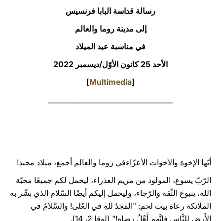
رسالة قداسة البابا فرنسيس
LATINE
إلى مدينة روما والعالم
في مناسبة عيد الميلاد
الأحد 25 كانون الأوّل/ديسمبر 2022
]
Multimedia
[
____________________________________
أيّها الإخوة والأخوات الأعزّاءفي روما والعالم أجمع، ميلاد مجيد!
الرّبّ يسوع، المولود من مريم العذراء، ليحمل لكم جميعًا محبّة
الله، ينبوع الثّقة والرّجاء، وليحمل إليكم أيضًا السّلام الذي بشّر به
الملائكة رعاة بيت لحم: "المَجدُ للهِ في العُلى! والسَّلامُ في
الأَرضِ لِلنَّاس فإِنَّهم أَهْلُ رِضاه!" (لوقا 2، 14).