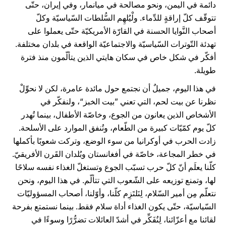
دائمة في اليمن، ونحو مصالحة في ميانمار، وفي إيران، حتّى
تتوقّف كلّ إراقةٍ للدِّماء. ولْيُلهِم السُّلطات السّياسيّة وكلّ
أصحاب النَّوايا الحسنة في القارّة الأمريكيّة حتّى يعملوا على
تهدئة التّوترات السّياسيّة والاجتماعيّة الواقعة في بلدان مختلفة.
أفكّر في شكل خاص في سكان هايتي الذين يتألّمون منذ فترة
طويلة.
في هذا اليوم، جميلٌ أن نجتمع حول مائدة عامرة، لكن لا نحوِّلْ
نظرنا عن بيت لحم، التي تعني ”بيت الخبز“، ولنفكّر في
الأشخاص الذين يعانون من الجوع، وخاصّة الأطفال، بينما تُهدر
كلّ يوم كمّيّات كبيرة من الطّعام، وتُنفق الموارد على الأسلحة.
زادت الحرب في أوكرانيا من سوء الوضع، وتركت شعوبًا بأكملها
في خطر المجاعة، خاصّة في أفغانستان وبُلدان القَرن الأفريقيّ.
كلّنا يعلَم أنّ كلّ حرب تسبّب الجوع وتستغلّ الغذاء نفسه سلاحًا
لها، وتمنع توزيعه على الشّعوب التي تتألّم. في هذا اليوم، ونحن
نتعلّم مِن أمير السّلام، لِنَلتَزِم كلّنا، وأوّلنا، أصحاب المسؤوليّات
السّياسيّة، حتّى يكون الغذاء أداة سلام فقط. بينما نستمتع بفرحة
لقائنا مع أعزّائنا، لِنُفَكِّر في أشدّ العائلات تضرُّرًا وسوءًا في