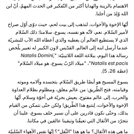
الاهتمام بالزينة والهدايا أكثر من التّفكير في الحدث المهمّ، أنّ ابن
الله وُلِدَ من أجلنا.
أيّها الإخوة والأخوات، لنذهب إلى بيت لحم، حيث دوّى أوّل صراخ
لأمير السّلام. نعم، لأنّه هو نفسه، يسوع، سلامنا: ذلك السّلام
الذي لا يستطيع العالم أن يعطيه والذي أعطاه الله الآب للبشريّة
عندما أرسل ابنه إلى العالم. القدّيس لاون الكبير له تعبير يلّخص
رسالة هذا اليوم، ببلاغة اللغة اللاتينيّة: "
Natalis Domini,
Natalis est pacis
"، "ميلاد الرّبّ يسوع، هو ميلاد السّلام"
(
عظة
26، 5).
يسوع المسيح هو أيضًا طريق السّلام. بتجسده وآلامه وموته
وقيامته، فتح الطّريق: من عالم مغلق، ومظلوم بظلام العداوة
والحرب، إلى عالم مفتوح، يعيش بحريّة في أخوّة وسلام. أيّها
الإخوة والأخوات، لِنتبع هذا الطّريق! ولكن حتّى نتمكن من القيام
بذلك، وحتّى نكون قادرين على أن نسير خلف يسوع، علينا أن
نتجرّد من الأثقال التي تعيقُنا وتبقينا عالقين في مكاننا.
ما هي هذه الأثقال؟ ما هو هذا ”الثّقل“؟ إنّها نفس الأهواء السّلبيّة