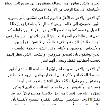
الحياة، والذين يعانون مِن البطالة ويفتقرون إلى ضروريّات الحياة
الأساسيّة، في هذا الوقت من الأزمة الاقتصاديّة.
أيّها الإخوة والأخوات الأعزّاء، اليوم كما في السّابق، يأتي يسوع،
النّور الحقيقيّ، إلى عالم مريض لا مبالٍ، لا يقبله (راجع يوحنّا 1،
11)، بل يرفضه، كما يحدث مع الكثير من الغرباء، أو يتجاهله، كما
نفعل نحن غالبًا مع الفقراء. لا ننسَ اليوم اللاجئين الذين يطرقون
أبوابنا بحثًا عن الرّاحة والدّفء والطّعام. لا ننسَ المُهمَّشين،
والأشخاص الوحيدين، والأيتام، وكبار السّن - حكمة الشّعب -
الذين يوشكون بأن يُصبحوا متروكين، والسّجناء الذين ننظر إليهم
بحسب أخطائهم فقط، وننسى أنّهم بَشَر.
أيّها الإخوة والأخوات، بيت لحم تُبَيِّنُ لنا بساطة الله، الذي أظهر
نفسه لا للحكماء والأذكياء، بل للصّغار، والذين لديهم قلب طاهر
ومنفتح (راجع متّى11، 25). مثل الرّعاة، لِنذهب نحن أيضًا
مُسرعين، ولْنندهش أمام ما صنع الله، الحدث الذي لا يمكن
تصوّره، الله صار إنسانًا من أجل خلاصنا. هو ينبوع كلّ خير صار
فقيرًا
[1]
وجاء يستَعطي إنسانيّتنا الفقيرة. لِنسمح لأنفسنا بأن