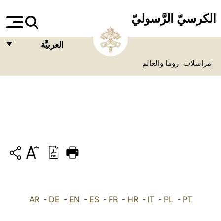
الكرسيّ الرَّسوليّ
العربيَّة
مراسلات
روما والعالم
FRANÇAIS
ENGLISH
ITALIANO
PORTUGUÊS
ESPAÑOL
DEUTSCH
POLSKI
PT
-
PL
-
IT
-
HR
-
FR
-
ES
-
EN
-
DE
العربيّة
-
AR
中文