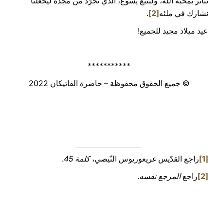
نتأثّر بمحبّة الله، ولْنتبع يسوع، الذي تجرّد من مجده ليجعلنا
نشارك في ملئه
[2]
.
عيد ميلاد مجيد للجميع!
***********
© جميع الحقوق محفوظة – حاضرة الفاتيكان 2022
[1]
راجع القدّيس غريغوريوس النّيصي،
كلمة 45
.
[2]
راجع
المرجع نفسه
.