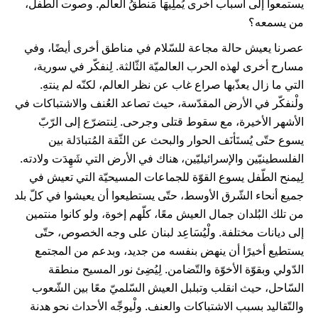
يستمعوا إلى أسباب أخرى يُملِيهَا مَنطقُ العالم. وصوت الطّفل،
من يسمعه؟
عصرنا يعيش حالة مجاعة للسّلام في مناطق أخرى أيضًا، وفي
مسارح أخرى لهذه الحرب العالميّة الثّالثة. لِنفكّر في سورية،
التي ما زال يعذّبها صراع غاب عن نظر العالم، لكنّه لم ينتهِ.
ولْنفكّر في الأرض المقدّسة، حيث تصاعد العُنف والاشتباكات في
الأشهر الأخيرة، مع سقوط قتلى وجرحى. لِنتضرّع إلى الرّبّ
يسوع حتّى يُستَأنَف الحوار والبحث عن الثّقة المُتبادَلة بين
الفلسطينيّين والإسرائيليّين، هناك في الأرض التي شَهِدَت ولادته.
لِيمنح الطّفل يسوع القوّة للجماعات المسيحيّة التي تعيش في
جميع أنحاء الشّرق الأوسط، حتّى يستطيعوا أن يعيشوا في كلّ بلد
من تلك البُلدان جمال العيش معًا، كلّهم إخوة، ولو كانوا منتمين
إلى ديانات مختلفة. ولْيُسَاعِد لبنان على وجه الخصوص، حتّى
يستطيع أخيرًا أن ينهض بنفسه من جديد، وبدعم من المجتمع
الدّولي وبقوّة الأخوّة والتّضامن. لِيُضِئ نور المسيح منطقة
السّاحل، حيث انقلب وتبلبل العيش السّلميّ معًا بين الشّعوب
والتّقاليد بسبب الاشتباكات والعنف. ولْيوجِّه الأحداث نحو هدنة