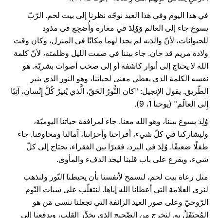
في هذا اليوم وفي هذا العيد نوجّه نظرنا إلى بيت لحم. الرّبّ
يسوع جاء إلى العالم وَوُلِدَ في مغارة وأُضجِع في مذود
للحيوانات، لأنّ والدَيه لم يجدا لهما مكانًا في المنزل، وكان وقت
ولادة مريم قد حان. جاء بيننا في صمت الليل وظلمته، لأنّ كلمة
الله لا يحتاج إلى أنوار كاشفة أو إلى صخب أصوات بشريّة. هو
نفسه الكلمة الذي يعطي معنى لحياتنا، وهو النور الذي ينير
الطّريق. يقول الإنجيل: "كان النُّورُ الحَقّ، الَّذي يُنيرُ كُلَّ إِنْسان، آتِيًا
إِلى العالَم" (يوحنا 1، 9).
وُلِدَ يسوع بيننا، وهو الله معنا. جاء لمرافقة حياتنا اليوميّة،
وليشاركنا في كلّ شيء، أفراحنا وأحزاننا، آمالنا ومخاوفنا. جاء
طفلًا ضعيفًا. وُلِدَ في البرد، فقيرًا بين الفقراء، يحتاج إلى كلّ
شيء، ويقرع على باب قلبنا ليجد الدفء والمأوى.
مثل رعاة بيت لحم، لنسمح لأنفسنا بأن يحيطنا النّور ولنذهب
لنرى العلامة التي أعطانا الله إياها. لنتغلّب على سبات النّوم
الرّوحيّ وعلى صور العيد الزائفة التي تجعلنا ننسى مَن هو
المُحتَفَلُ به. لنخرج من الضّجيج الذي يخدِّر القلب، ويدفعنا إلى