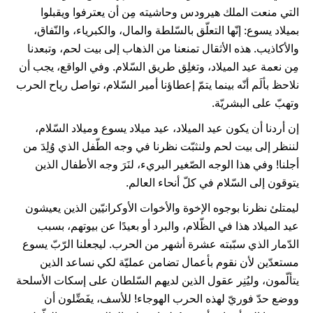
التي منعت الملك هيرودس وحاشيته مِن أن يعترفوا ويقبلوا
بميلاد يسوع: إنّها التعلّق بالسّلطة والمال، والكبرياء، والنّفاق،
والأكاذيب. هذه الأثقال تمنعنا من الذهاب إلى بيت لحم، وتبعدنا
مِن نعمة عيد الميلاد، وتغلِق طريق السّلام. وفي الواقع، يجب أن
نلاحظ بألَم أنّه بينما يتمّ إعطاؤنا أمير السّلام، تواصل رياح الحرب
وتهبّ على البشريّة.
إن أردنا أن يكون عيد الميلاد، عيد ميلاد يسوع وميلاد السّلام،
لننظر إلى بيت لحم ولنثبّت نظرنا في وجه الطّفل الذي وُلِدَ من
أجلنا! وفي هذا الوجه الصّغير البريء، لنَرَ وجه الأطفال الذين
يتوقون إلى السّلام في كلّ أنحاء العالم.
ليمتلئ نظرنا بوجوه الإخوة والأخوات الأوكرانيّين الذين يعيشون
عيد الميلاد هذا في الظّلام، والبرد أو بعيدًا عن بيوتهم، بسبب
الدّمار الذي سبّبته عشرة أشهر من الحرب. ليجعلنا الرّبّ يسوع
مستعدّين لأن نقوم بأعمال تضامن عمليّة لكي نساعد الذين
يتألّمون، وليُنِر عقول الذين لديهم السّلطان على إسكات الأسلحة
ووضع حدّ فوريّ لهذه الحرب الهوجاء! للأسف، يفَضِّلون أن