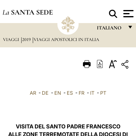
La
SANTA SEDE
ITALIANO
VIAGGI
2019
VIAGGI APOSTOLICI IN ITALIA
FRANÇAIS
ENGLISH
ITALIANO
PORTUGUÊS
ESPAÑOL
AR
-
DE
-
EN
-
ES
-
FR
-
IT
-
PT
DEUTSCH
POLSKI
العربيّة
VISITA DEL SANTO PADRE FRANCESCO
ALLE ZONE TERREMOTATE DELLA DIOCESI DI
中文