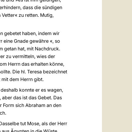
erhindern, dass die sündigen
Vetter« zu retten. Mutig,
den gebetet haben, indem wir
Herr eine Gnade gewähre «, so
m getan hat, mit Nachdruck.
er zu vermitteln, wies der
vom Herrn das erhalten könne,
llte. Die hl. Teresa bezeichnet
 mit dem Herrn gibt.
 deshalb konnte er es wagen,
, aber das ist das Gebet. Das
her Form sich Abraham an den
ch.
asselbe tut Mose, als der Herr
ie aus Ägypten in die Wüste