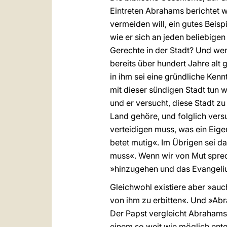
Eintreten Abrahams berichtet 
vermeiden will, ein gutes Beis
wie er sich an jeden beliebigen
Gerechte in der Stadt? Und wenn
bereits über hundert Jahre al
in ihm sei eine gründliche Kenn
mit dieser sündigen Stadt tun 
und er versucht, diese Stadt zu 
Land gehöre, und folglich versu
verteidigen muss, was ein Eige
betet mutig«. Im Übrigen sei d
muss«. Wenn wir von Mut sprec
»hinzugehen und das Evangeli
Gleichwohl existiere aber »auc
von ihm zu erbitten«. Und »Abr
Der Papst vergleicht Abrahams 
einem so weit wie möglich ent