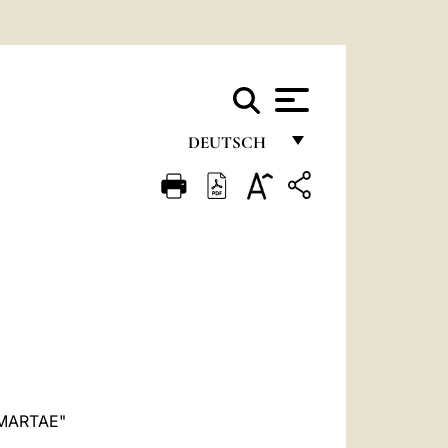
DEUTSCH
FRANÇAIS
ENGLISH
ITALIANO
PORTUGUÊS
ESPAÑOL
DEUTSCH
POLSKI
MARTAE"