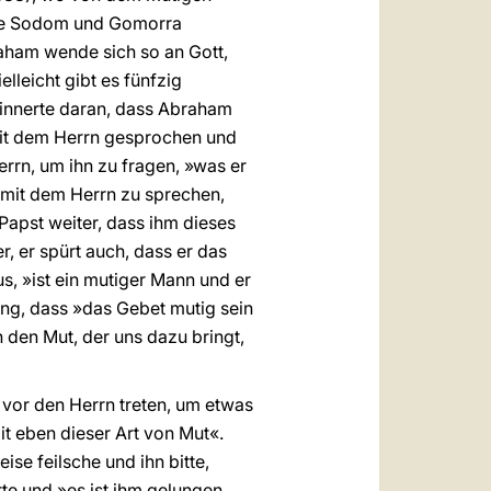
ädte Sodom und Gomorra
raham wende sich so an Gott,
lleicht gibt es fünfzig
erinnerte daran, dass Abraham
mit dem Herrn gesprochen und
errn, um ihn zu fragen, »was er
t mit dem Herrn zu sprechen,
r Papst weiter, dass ihm dieses
r, er spürt auch, dass er das
s, »ist ein mutiger Mann und er
ung, dass »das Gebet mutig sein
den Mut, der uns dazu bringt,
 vor den Herrn treten, um etwas
t eben dieser Art von Mut«.
se feilsche und ihn bitte,
e und »es ist ihm gelungen,