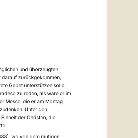
العربيّة
中文
LATINE
nglichen und überzeugten
der darauf zurückgekommen,
ete Gebet unterstützen solle.
radeso zu reden, als wäre er im
der Messe, die er am Montag
chzudenken. Unter den
inheit der Christen, die
te.
1633), wo von dem mutigen