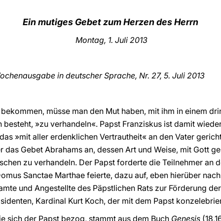
Ein mutiges Gebet zum Herzen des Herrn
Montag, 1. Juli 2013
chenausgabe in deutscher Sprache, Nr. 27, 5. Juli
2013
 bekommen, müsse man den Mut haben, mit ihm in einem dri
 besteht, »zu verhandeln«. Papst Franziskus ist damit wie
as »mit aller erdenklichen Vertrautheit« an den Vater gericht
e er das Gebet Abrahams an, dessen Art und Weise, mit Gott ge
schen zu verhandeln. Der Papst forderte die Teilnehmer an 
er Domus Sanctae Marthae feierte, dazu auf, eben hierüber na
e und Angestellte des Päpstlichen Rats zur Förderung der E
sidenten, Kardinal Kurt Koch, der mit dem Papst konzelebrier
 die sich der Papst bezog, stammt aus dem Buch
Genesis
(18,