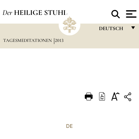
Der
HEILIGE STUHL
DEUTSCH
TAGESMEDITATIONEN
2013
FRANÇAIS
ENGLISH
ITALIANO
PORTUGUÊS
ESPAÑOL
DEUTSCH
POLSKI
العربيّة
DE
中文