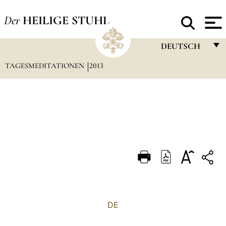
Der
HEILIGE STUHL
DEUTSCH
TAGESMEDITATIONEN
2013
FRANÇAIS
ENGLISH
ITALIANO
PORTUGUÊS
ESPAÑOL
DEUTSCH
POLSKI
العربيّة
DE
中文