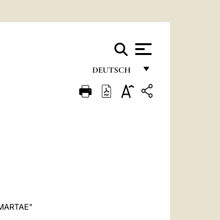
DEUTSCH
FRANÇAIS
ENGLISH
ITALIANO
PORTUGUÊS
ESPAÑOL
DEUTSCH
POLSKI
MARTAE"