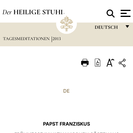
Der
HEILIGE STUHL
DEUTSCH
TAGESMEDITATIONEN
2013
FRANÇAIS
ENGLISH
ITALIANO
PORTUGUÊS
ESPAÑOL
DE
DEUTSCH
POLSKI
العربيّة
PAPST FRANZISKUS
中文