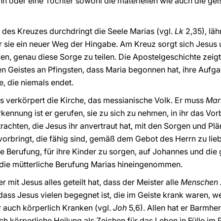
n oder eine Tochter sowohl die materiellen wie auch die gei
des Kreuzes durchdringt die Seele Marias (vgl.
Lk
2,35), läh
ür sie ein neuer Weg der Hingabe. Am Kreuz sorgt sich Jesus
en, genau diese Sorge zu teilen. Die Apostelgeschichte zeigt
n Geistes an Pfingsten, dass Maria begonnen hat, ihre Aufga
e, die niemals endet.
s verkörpert die Kirche, das messianische Volk. Er muss
Mari
rkennung ist er gerufen, sie zu sich zu nehmen, in ihr das Vo
achten, die Jesus ihr anvertraut hat, mit den Sorgen und Pläne
rvorbringt, die fähig sind, gemäß dem Gebot des Herrn zu lie
ie Berufung, für ihre Kinder zu sorgen, auf Johannes und die
n die mütterliche Berufung Marias hineingenommen.
 mit Jesus alles geteilt hat, dass der Meister alle
Menschen 
dass Jesus vielen begegnet ist, die im Geiste krank waren, w
 auch körperlich Kranken (vgl.
Joh
5,6). Allen hat er Barmhe
 körperliche Heilung als Zeichen für das Leben in Fülle im 