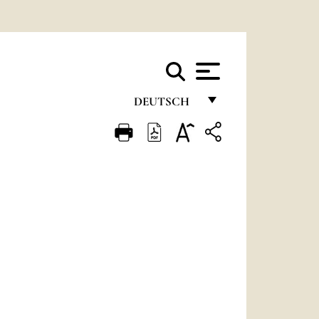
DEUTSCH
FRANÇAIS
ENGLISH
ITALIANO
PORTUGUÊS
ESPAÑOL
DEUTSCH
POLSKI