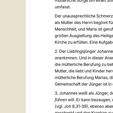
mütterliche Sorge um einen Soh
umfasst.
Der unaussprechliche Schmerz 
als Mutter des Herrn beginnt f
Menschheit, und Maria ist geruf
großen Ausgießung des Heilige
Kirche zu erfüllen. Eine Aufgab
2. Der Lieblingsjünger Johanne
anerkennen
. Und in dieser Ane
die mütterliche Berufung zu betr
Mutter, die liebt und Kinder he
mütterliche Berufung Marias, d
Gemeinschaft der Jünger ist i
3. Johannes weiß als Jünger, der
führen
will. Er kann bezeugen, 
(vgl.
Joh
8,31-39), ebenso aber
geschenkt und den Kranken auch