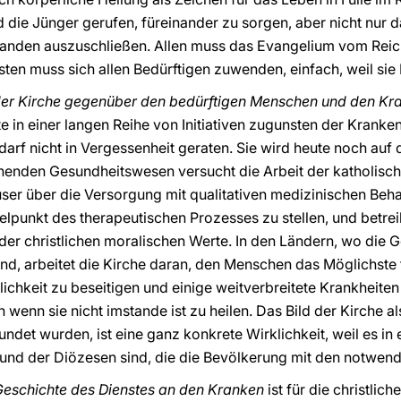
 die Jünger gerufen, füreinander zu sorgen, aber nicht nur d
jemanden auszuschließen. Allen muss das Evangelium vom Rei
sten muss sich allen Bedürftigen zuwenden, einfach, weil sie
der Kirche gegenüber den bedürftigen Menschen und den Kr
 in einer langen Reihe von Initiativen zugunsten der Krank
rf nicht in Vergessenheit geraten. Sie wird heute noch auf d
henden Gesundheitswesen versucht die Arbeit der katholisc
ser über die Versorgung mit qualitativen medizinischen Beha
elpunkt des therapeutischen Prozesses zu stellen, und betre
der christlichen moralischen Werte. In den Ländern, wo die
ind, arbeitet die Kirche daran, den Menschen das Möglichste
lichkeit zu beseitigen und einige weitverbreitete Krankheite
wenn sie nicht imstande ist zu heilen. Das Bild der Kirche als
et wurden, ist eine ganz konkrete Wirklichkeit, weil es in e
und der Diözesen sind, die die Bevölkerung mit den notwen
Geschichte des Dienstes an den Kranken
ist für die christli