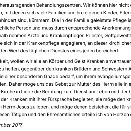
herausragenden Behandlungszentren. Wir können hier nicht di
n, mit denen sich viele Familien um ihre eigenen Kinder, Elte
indert sind, kümmern. Die in der Familie geleistete Pflege is
nschliche Person und muss durch entsprechende Anerkennun
shalb nehmen Ärzte und Krankenpfleger, Priester, Gottgeweih
e sich in der Krankenpflege engagieren, an dieser kirchlichen 
e den Wert des täglichen Dienstes eines jeden bereichert.
hkeit, wollen wir alle an Körper und Geist Kranken anvertrauen
ns zu helfen, gegenüber den kranken Brüdern und Schwestern
 sie einer besonderen Gnade bedarf, um ihrem evangeliumsg
en. Daher möge uns das Gebet zur Mutter des Herrn alle in 
r Kirche in Liebe die Berufung zum Dienst am Leben und der 
der Kranken mit ihrer Fürsprache begleiten; sie möge den k
 Herrn Jesus zu leben, und möge denen beistehen, die für si
sen Tätigen und den Ehrenamtlichen erteile ich von Herzen
mber 2017,