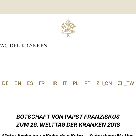
TAG DER KRANKEN
DE
-
EN
-
ES
-
FR
-
HR
-
IT
-
PL
-
PT
-
ZH_CN
-
ZH_TW
BOTSCHAFT VON PAPST FRANZISKUS
ZUM 26. WELTTAG DER KRANKEN 2018
Mater Ecclesiae: »Siehe dein Sohn… Siehe deine Mutter.