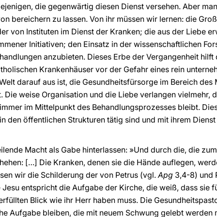
iejenigen, die gegenwärtig diesen Dienst versehen. Aber ma
on bereichern zu lassen. Von ihr müssen wir lernen: die Großz
r von Instituten im Dienst der Kranken; die aus der Liebe erw
mener Initiativen; den Einsatz in der wissenschaftlichen F
handlungen anzubieten. Dieses Erbe der Vergangenheit hilft d
katholischen Krankenhäuser vor der Gefahr eines rein unter
elt darauf aus ist, die Gesundheitsfürsorge im Bereich des
 Die weise Organisation und die Liebe verlangen vielmehr, 
 immer im Mittelpunkt des Behandlungsprozesses bleibt. Die
 in den öffentlichen Strukturen tätig sind und mit ihrem Dien
heilende Macht als Gabe hinterlassen: »Und durch die, die 
ehen: […] Die Kranken, denen sie die Hände auflegen, wer
esen wir die Schilderung der von Petrus (vgl.
Apg
3,4-8) und 
Jesu entspricht die Aufgabe der Kirche, die weiß, dass sie f
rfüllten Blick wie ihr Herr haben muss. Die Gesundheitspasto
che Aufgabe bleiben, die mit neuem Schwung gelebt werden