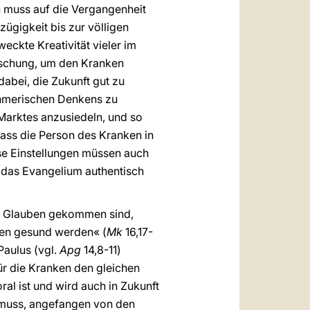
n muss auf die Vergangenheit
ügigkeit bis zur völligen
eckte Kreativität vieler im
orschung, um den Kranken
abei, die Zukunft gut zu
nehmerischen Denkens zu
 Marktes anzusiedeln, und so
dass die Person des Kranken in
se Einstellungen müssen auch
st das Evangelium authentisch
zum Glauben gekommen sind,
den gesund werden« (
Mk
16,17-
Paulus (vgl.
Apg
14,8-11)
ür die Kranken den gleichen
ral ist und wird auch in Zukunft
 muss, angefangen von den