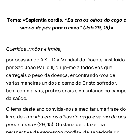
LATINE
Tema:
«
Sapientia cordis
. “Eu era os olhos do cego e
servia de pés para o coxo” (Job 29, 15)
»
Queridos irmãos e irmãs,
por ocasião do XXIII Dia Mundial do Doente, instituído
por São João Paulo II, dirijo-me a todos vós que
carregais o peso da doença, encontrando-vos de
várias maneiras unidos à carne de Cristo sofredor,
bem como a vós, profissionais e voluntários no campo
da saúde.
O tema deste ano convida-nos a meditar uma frase do
livro de Job: «
Eu era os olhos do cego e servia de pés
para o coxo
» (29, 15). Gostaria de o fazer na
perspectiva da «
sapientia cordis
», da sabedoria do