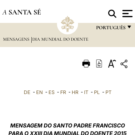
A
SANTA SÉ
PORTUGUÊS
MENSAGENS
DIA MUNDIAL DO DOENTE
FRANÇAIS
ENGLISH
ITALIANO
PORTUGUÊS
ESPAÑOL
DE
-
EN
-
ES
-
FR
-
HR
-
IT
-
PL
-
PT
DEUTSCH
POLSKI
العربيّة
MENSAGEM DO SANTO PADRE FRANCISCO
PARA O XXIII DIA MUNDIAL DO DOENTE 2015
中文