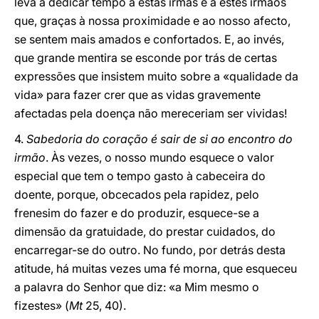
leva a dedicar tempo a estas irmãs e a estes irmãos
que, graças à nossa proximidade e ao nosso afecto,
se sentem mais amados e confortados. E, ao invés,
que grande mentira se esconde por trás de certas
expressões que insistem muito sobre a «qualidade da
vida» para fazer crer que as vidas gravemente
afectadas pela doença não mereceriam ser vividas!
4.
Sabedoria do coração é sair de si ao encontro do
irmão
. Às vezes, o nosso mundo esquece o valor
especial que tem o tempo gasto à cabeceira do
doente, porque, obcecados pela rapidez, pelo
frenesim do fazer e do produzir, esquece-se a
dimensão da gratuidade, do prestar cuidados, do
encarregar-se do outro. No fundo, por detrás desta
atitude, há muitas vezes uma fé morna, que esqueceu
a palavra do Senhor que diz: «a Mim mesmo o
fizestes» (
Mt
25, 40).