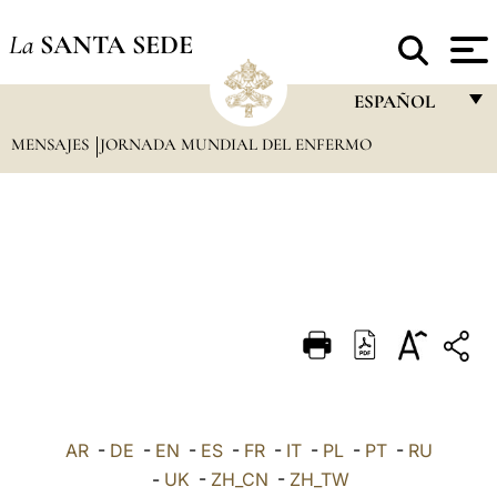
La
SANTA SEDE
ESPAÑOL
MENSAJES
JORNADA MUNDIAL DEL ENFERMO
FRANÇAIS
ENGLISH
ITALIANO
PORTUGUÊS
ESPAÑOL
DEUTSCH
POLSKI
العربيّة
AR
-
DE
-
EN
-
ES
-
FR
-
IT
-
PL
-
PT
-
RU
-
UK
-
ZH_CN
-
ZH_TW
中文