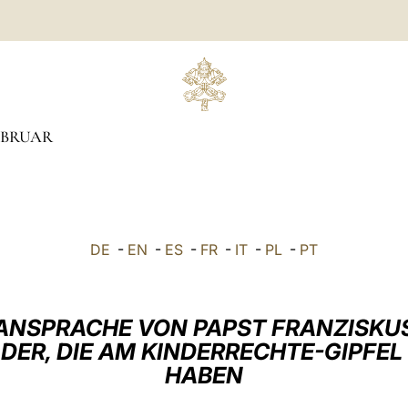
EBRUAR
DE
-
EN
-
ES
-
FR
-
IT
-
PL
-
PT
ANSPRACHE VON PAPST FRANZISKU
ADER, DIE AM KINDERRECHTE-GIPFE
HABEN