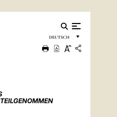
DEUTSCH
FRANÇAIS
ENGLISH
ITALIANO
PORTUGUÊS
ESPAÑOL
S
DEUTSCH
L TEILGENOMMEN
POLSKI