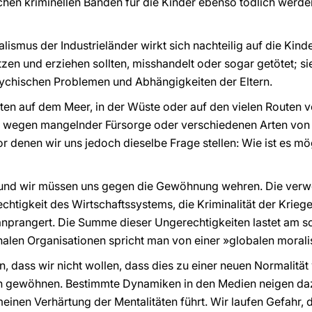
chen kriminellen Banden für die Kinder ebenso tödlich werden
alismus der Industrieländer wirkt sich nachteilig auf die Ki
tzen und erziehen sollten, misshandelt oder sogar getötet; s
psychischen Problemen und Abhängigkeiten der Eltern.
nten auf dem Meer, in der Wüste oder auf den vielen Routen 
n wegen mangelnder Fürsorge oder verschiedenen Arten von
or denen wir uns jedoch dieselbe Frage stellen: Wie ist es m
, und wir müssen uns gegen die Gewöhnung wehren. Die verwei
chtigkeit des Wirtschaftssystems, die Kriminalität der Krieg
nprangert. Die Summe dieser Ungerechtigkeiten lastet am s
nalen Organisationen spricht man von einer »globalen morali
n, dass wir nicht wollen, dass dies zu einer neuen Normalität
an gewöhnen. Bestimmte Dynamiken in den Medien neigen daz
inen Verhärtung der Mentalitäten führt. Wir laufen Gefahr, d