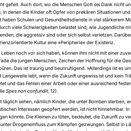
cht gefeit. Auch dort, wo die Menschen Gott sei Dank nicht un
, in denen die Kinder oft Opfer von prekären Situationen und 
at haben Schulen und Gesundheitsdienste in viel stärkerem M
 durch viele Schwierigkeiten belastet sind, wie Jugendliche 
en, die aggressiv sind oder sich selbst verletzen. Darüber h
izienzorientierte Kultur eine »Peripherie« der Existenz.
eben noch vor sich haben, können ihm nicht mit einer zuver
ade die jungen Menschen, Zeichen der Hoffnung für die Gesel
püren. Das ist traurig und beunruhigend. »Allerdings ist es u
 Langeweile lebt, wenn die Zukunft ungewiss ist und kein T
tet und das Fehlen einer Arbeit oder einer ausreichend fest
lle
Spes non confundit
, 12).
fast täglich sehen, nämlich Kinder, die unter Bomben sterben, 
stischen Interessen geopfert werden, ist nicht hinnehmbar. In 
n könnte. Die Kleinen zu töten, bedeutet, die Zukunft zu ver
 unter Drogeneinfluss zum Kämpfen gezwungen. Selbst in Län