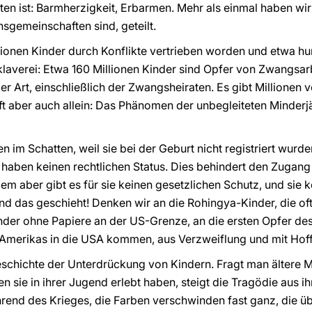
n ist: Barmherzigkeit, Erbarmen. Mehr als einmal haben wir
onsgemeinschaften sind, geteilt.
llionen Kinder durch Konflikte vertrieben worden und etwa hu
klaverei: Etwa 160 Millionen Kinder sind Opfer von Zwangsa
r Art, einschließlich der Zwangsheiraten. Es gibt Millionen 
ft aber auch allein: Das Phänomen der unbegleiteten Minder
n im Schatten, weil sie bei der Geburt nicht registriert wur
 haben keinen rechtlichen Status. Dies behindert den Zugang
em aber gibt es für sie keinen gesetzlichen Schutz, und sie 
nd das geschieht! Denken wir an die Rohingya-Kinder, die of
Kinder ohne Papiere an der US-Grenze, an die ersten Opfer 
merikas in die USA kommen, aus Verzweiflung und mit Hoffn
Geschichte der Unterdrückung von Kindern. Fragt man ältere
 sie in ihrer Jugend erlebt haben, steigt die Tragödie aus i
hrend des Krieges, die Farben verschwinden fast ganz, die üb