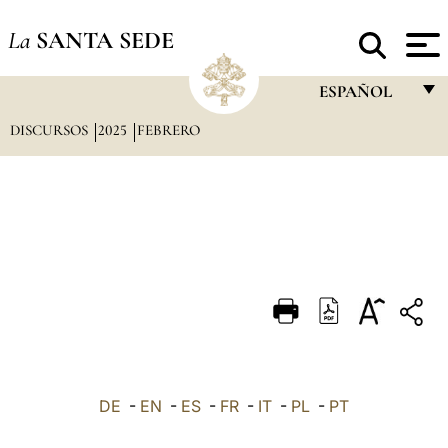
La
SANTA SEDE
ESPAÑOL
DISCURSOS
2025
FEBRERO
FRANÇAIS
ENGLISH
ITALIANO
PORTUGUÊS
ESPAÑOL
DEUTSCH
POLSKI
العربيّة
DE
-
EN
-
ES
-
FR
-
IT
-
PL
-
PT
中文