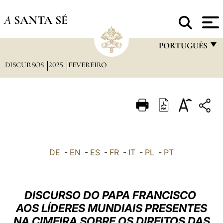
A
SANTA SÉ
PORTUGUÊS
DISCURSOS
2025
FEVEREIRO
FRANÇAIS
ENGLISH
ITALIANO
PORTUGUÊS
ESPAÑOL
DE
-
EN
-
ES
-
FR
-
IT
-
PL
-
PT
DEUTSCH
POLSKI
DISCURSO DO PAPA FRANCISCO
العربيّة
AOS LÍDERES MUNDIAIS PRESENTES
NA CIMEIRA SOBRE OS DIREITOS DAS
中文