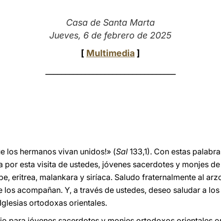
Casa de Santa Marta
Jueves, 6 de febrero de 2025
[
Multimedia
]
_________________________________
e los hermanos vivan unidos!» (
Sal
133,1). Con estas palabras
a por esta visita de ustedes, jóvenes sacerdotes y monjes de 
ope, eritrea, malankara y siríaca. Saludo fraternalmente al a
 los acompañan. Y, a través de ustedes, deseo saludar a los
glesias ortodoxas orientales.
udio para jóvenes sacerdotes y monjes ortodoxos orientales o