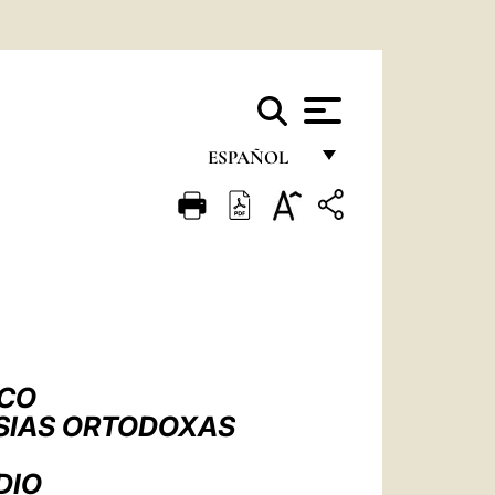
ESPAÑOL
FRANÇAIS
ENGLISH
ITALIANO
PORTUGUÊS
ESPAÑOL
SCO
DEUTSCH
ESIAS ORTODOXAS
POLSKI
DIO