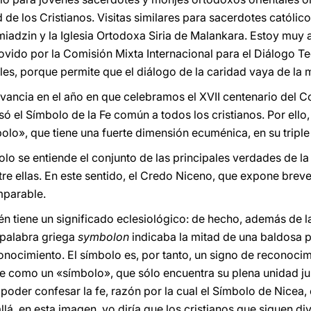
de los Cristianos. Visitas similares para sacerdotes católic
iadzin y la Iglesia Ortodoxa Siria de Malankara. Estoy muy 
ido por la Comisión Mixta Internacional para el Diálogo Teol
ales, porque permite que el diálogo de la caridad vaya de la
levancia en el año en que celebramos el XVII centenario del Co
 el Símbolo de la Fe común a todos los cristianos. Por ello,
olo», que tiene una fuerte dimensión ecuménica, en su triple
lo se entiende el conjunto de las principales verdades de la 
 ellas. En este sentido, el Credo Niceno, que expone breve
mparable.
n tiene un significado eclesiológico: de hecho, además de l
a palabra griega
symbolon
indicaba la mitad de una baldosa p
nocimiento. El símbolo es, por tanto, un signo de reconoci
e como un «símbolo», que sólo encuentra su plena unidad jun
er confesar la fe, razón por la cual el Símbolo de Nicea, en 
lá, en esta imagen, yo diría que los cristianos que siguen d