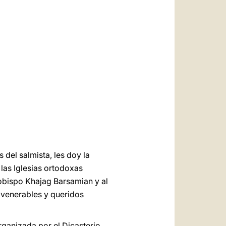
العربيّة
中文
LATINE
 del salmista, les doy la
las Iglesias ortodoxas
rzobispo Khajag Barsamian y al
 venerables y queridos
rganizada por el Dicasterio