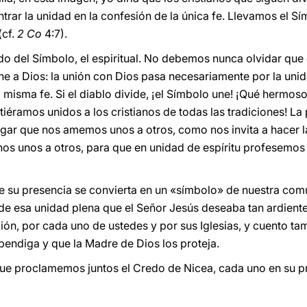
ar la unidad en la confesión de la única fe. Llevamos el S
(cf.
2 Co
4:7).
ado del Símbolo, el espiritual. No debemos nunca olvidar que
e a Dios: la unión con Dios pasa necesariamente por la unid
misma fe. Si el diablo divide, ¡el Símbolo une! ¡Qué hermoso
iéramos unidos a los cristianos de todas las tradiciones! La
gar que nos amemos unos a otros, como nos invita a hacer la l
s unos a otros, para que en unidad de espíritu profesemos n
 su presencia se convierta en un «símbolo» de nuestra comu
e esa unidad plena que el Señor Jesús deseaba tan ardient
ión, por cada uno de ustedes y por sus Iglesias, y cuento ta
 bendiga y que la Madre de Dios los proteja.
que proclamemos juntos el Credo de Nicea, cada uno en su p