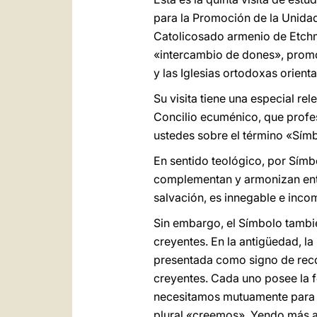
para la Promoción de la Unidad 
Catolicosado armenio de Etchm
«intercambio de dones», promov
y las Iglesias ortodoxas orient
Su visita tiene una especial re
Concilio ecuménico, que profesó
ustedes sobre el término «Símb
En sentido teológico, por Símbo
complementan y armonizan entre
salvación, es innegable e inco
Sin embargo, el Símbolo tambié
creyentes. En la antigüedad, l
presentada como signo de reco
creyentes. Cada uno posee la f
necesitamos mutuamente para pod
plural «creemos». Yendo más al