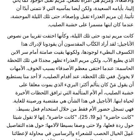
والاصغاء، ومريم هي امرأة تصغي. مريم تقبل الوجود كما يأتي
إلينا، بأيامه السعيدة، ولكن أيضا بمآسيه التي لا نتمنى أبدًا أن
تأتينا. إن مريم العذراء تقبل وبإصغاء، حتى تلك الليلة الموحشة،
عندما كان ابنها مسمرا على خشبة الصليب.
كانت مريم تبدو، حتى تلك الليلة، وكأنها اختفت تقريبا من نصوص
الأناجيل: لقد أراد الكتَّاب المقدسون أن يقودونا لإدراك هذا
الكسوف البطيء لوجودها، ولكونها بقيت صامتة أمام سر الابن
الذي يطيع الآب. ولكن مريم العذراء تظهر مجددًا في تلك اللحظة
الحاسمة: عندما اختفى معظم الأصدقاء بسبب الخوف. الأمهات
لا يخوننَّ. ففي تلك اللحظة، عند أقدام الصليب، لا أحد منا يستطيع
أن يقول مَنْ كان يتألم أكثر: البريء الذي يموت معلقا على
خشبة الصليب، أم الأم المتألمة التي ترافق اللحظات الأخيرة
لحياة ابنها. الأناجيل في هذا الشأن هي مقتضبة ورصينة للغاية.
فهي تسجل حضور الأم فقط من خلال استخدام فعل بسيط،
"كانت حاضرة" (يو 19، 25)، "كانت حاضرة". إنها لا تقول شيئا
حول ردة فعلها، ولا حتى وصفا بسيطا لآلامها: حول هذه التفاصيل
عَمِلَ الخيال الخصب للشعراء والرسامين في محاولة لإعطائنا