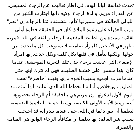
تحدث قداسة البابا اليوم، في إطار تعاليمه عن الرجاء المسيحي،
عن العذراء مريم، والدة الرجاء، وكيف ‏أنها اجتازت الكثير من
الليالي الحالكة في مسيرتها كأم، متشبثة دائمًا بالرجاء. إن "نعم"
مريم العذراء على دعوة ‏الملاك كان في الحقيقة‏ خطوة أولى
لقائمة ممتدة من الطاعة المفعمة بالرجاء والثقة في الله. فمريم
تظهر في ‏الأناجيل كامرأة صامتة، لا‏ تستوعب كل ما يحدث من
حولها، ولكنها تتأمل في قلبها بكل كلمة وبكل حدث. ‏إنها امرأة
الإصغاء، التي عاشت برجاء حتى تلك التجربة الموحشة، عندما
كان ابنها مسمرا على خشبة ‏الصليب. فهي لم تترك ابنها حتى
عندما هرب الجميع بسبب الخوف. إنها بقيت "حاضرة" تحت
الصليب، ‏وبإخلاص، أمانة لمخطط الله الذي ‏أعلنت أنها أمته منذ
اليوم الأول لدعوتها. إن مريم هي بالحقيقة أم الرجاء ‏بحضورها
أيضا ومنذ الأيام الأولى للكنيسة وسط جماعة التلاميذ الضعيفة،
لتعلمنا أن نثق دائما في الله، حتى ‏عندما يبدو أنه قد احتجب‏
بسبب شر العالم؛ إنها تعلمنا أن مكافأة الرجاء الواثق هي القيامة
والنصرة.‏