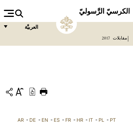
الكرسيّ الرَّسوليّ
العربيَّة
مقابلات
2017
FRANÇAIS
ENGLISH
ITALIANO
PORTUGUÊS
ESPAÑOL
DEUTSCH
POLSKI
PT
-
PL
-
IT
-
HR
-
FR
-
ES
-
EN
-
DE
العربيّة
-
AR
中文