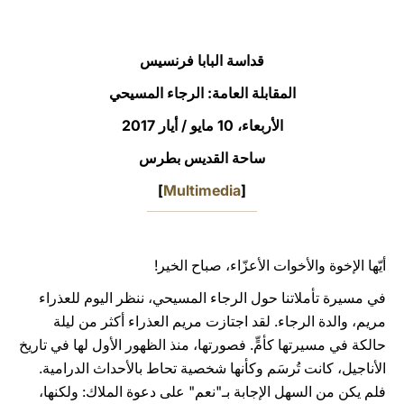
LATINE
قداسة البابا فرنسيس
المقابلة العامة: الرجاء المسيحي
الأربعاء، 10 مايو / أيار 2017‏
ساحة القديس بطرس
]
Multimedia
[
أيّها الإخوة والأخوات الأعزّاء، صباح الخير!
في مسيرة تأملاتنا حول الرجاء المسيحي، ننظر اليوم للعذراء
مريم، والدة الرجاء. لقد اجتازت مريم العذراء أكثر من ليلة
حالكة في مسيرتها كأمٍّ. فصورتها، منذ الظهور الأول لها في تاريخ
الأناجيل، كانت تُرسَم وكأنها شخصية تحاط بالأحداث الدرامية.
فلم يكن من السهل الإجابة بـ"نعم" على دعوة الملاك: ولكنها،