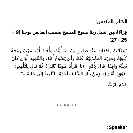
* * * * * *
الكتاب المقدس:‏
قِرَاءَةٌ مِن إنجيل ربنا يسوع المسيح بحسب القديس يوحنا (19،
25 - 27)‏
"وَكَانَتْ وَاقِفَاتٍ عِنْدَ صَلِيبِ يَسُوعَ، أُمُّهُ، وَأُخْتُ أُمِّهِ مَرْيَمُ زَوْجَةُ
كِلُوبَا، وَمَرْيَمُ الْمَجْدَلِيَّةُ. فَلَمَّا رَأَى يَسُوعُ أُمَّهُ، وَالتِّلْمِيذَ الَّذِي كَانَ
يُحِبُّهُ وَاقِفًا، قَالَ لِأُمِّهِ: ((يَا امْرَأَةُ، هُوَذَا ابْنُكِ)). ثُمَّ قَالَ لِلتِّلْمِيذِ:
((هُوَذَا أُمُّكَ)). وَمِنْ تِلْكَ السَّاعَةِ أَخَذَهَا التِّلْمِيذُ إِلَى خَاصَّتِهِ".
كَلام الرَّبِّ
* * * * * *
Speaker: