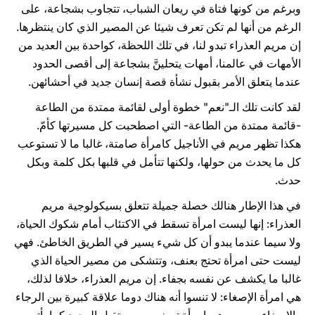
وبرغم من كونها فتاة في ريعان الشباب، تتجاوب بشجاعة، على
الرغم من أنها لم تكن تعرف شيئا عن المصير الذي كان ينتظرها.
إن مريم العذراء تبدو لنا، في تلك اللحظة، كواحدة بين العديد من
الأمهات في عالمنا، أمهات يتحلينَّ بشجاعة إلى أقصى الحدود
عندما يتعلق الأمر بقبول نشأة قصة إنسان جديد في أحشائهن.
لقد كانت تلك الـ"نعم" خطوة أولى لقائمة ممتدة من الطاعة
-قائمة ممتدة من الطاعة- التي اصطحبت كل مسيرتها كأمّ.
هكذا تظهر مريم في الأناجيل كامرأة صامتة، غالبا ما لا تستوعب
كل ما يحدث من حولها، ولكنها تتأمل في قلبها بكل كلمة وبكل
حدث.
في هذا الإطار هنالك خصلة جميلة تتعلق بسيكولوجية مريم
العذراء: إنها ليست امرأة تسقط في الاكتئاب أمام شكوك الحياة،
ولا سيما عندما يبدو أن كل شيء يسير في الطريق الخاطئ. فهي
ليست حتى امرأة تحتج بعنف، وتتشكى من مصير الحياة الذي
غالبا ما يكشف عن نفسه بجفاء. إن مريم العذراء، خلافا لذلك،
هي امرأة الإصغاء: لا تنسوا أنه هناك دوما علاقة كبيرة بين الرجاء