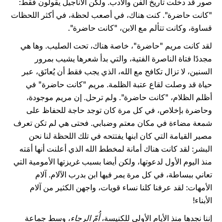
صور قد دخلت تاريخ الفن والأدب. ولكن الأناجيل يقولون فقط:
"كانت حاضرة". كنت هناك، في أصعب لحظة، في أكثر اللحظات
قساوة، وكانت تتألم مع الابن، "كانت حاضرة".
لقد كانت مريم "حاضرة"، خاصة هناك، تحت الصليب. وها هي
مجددًا فتاة الناصرة الفتية، والتي بدأ شعرها يشيب بمرور
السنين، لا تزال تكافح مع الله، الذي يجب فقط أن يُعانَق، عبر
حياة قد وصلت لقاع عتبة الظلمة. مريم "كانت حاضرة" في
أظلم الظلام، "كانت حاضرة". ولم ترحل. إن مريم موجودة،
وحاضرة بإخلاص، في كل مرة كان توجد حاجة للحفاظ على
شمعة مضاءة في مكان معتم وضبابي. فحتى هي لم تكن تعرف
مصير القيامة التي كان ابنها يفتتحه في تلك اللحظة لنا نحن
البشر: لقد كانت هناك أمانة لمخطط الله الذي أعلنت أنها أمَته
منذ اليوم الأول لدعوتها، ولكن أيضا بسبب غريزتها الأمومية التي
تعاني ببساطة، في كل مرة يمر فيها ابن بدرب الآلام. آلام
الأمهات: لقد عرفنا كلنا نساء قويات، واجهن الكثير من آلام
الأبناء!
إننا نجدها منذ الأيام الأولى للكنيسة،
أُمّ الرجاء
، وسط جماعة