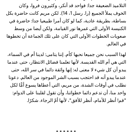
التلاميذ الضعيفة جدا: فواحد قد أنكر، وكثيرون فروا، وكان
الخوف يملأ الجميع (را. رسل 1، 14). لكن مريم كانت حاضرة بكل
بساطة، بطريقة عادية، كما لو كان أمرا طبيعيا جدا: حاضرة في
الكنيسة الأولى التي غمرها نور القيامة، ولكن أيضا من وسط
صعوبات الخطوات الأولى التي كان على تلك الجماعة أن تخطوها
في العالم.
لهذا السبب نحن جميعا نحبها كأم. إننا يتامى: لدينا أم في السماء،
التي هي أم الله القديسة. لأنها تعلمنا فضائل الانتظار، حتى عندما
يبدو أن كل شيء لا معنى له: إنها واثقة دائما في سر الله، حتى
عندما يبدو أنه قد احتجب بسبب الشر الموجود من العالم. دعونا
نطلب في أوقات الشدة، من مريم، التي أعطاها يسوع أمًّا لكل
واحد منا، أن تدعم دائما خطواتنا، وأن تقول لقلبنا على الدوام:
"قم! أنظر للأمام، أنظر للأفق"، لأنها أمّ الرجاء. شكرًا.