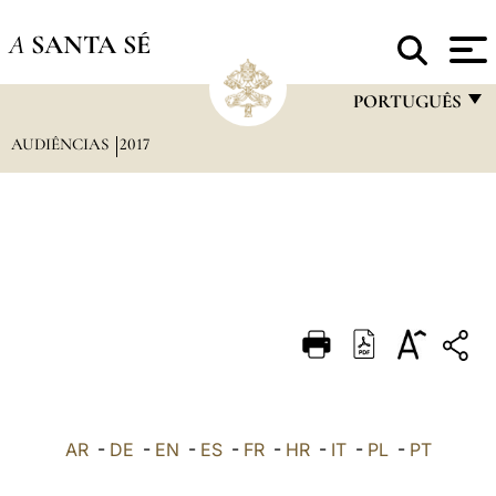
A
SANTA SÉ
PORTUGUÊS
AUDIÊNCIAS
2017
FRANÇAIS
ENGLISH
ITALIANO
PORTUGUÊS
ESPAÑOL
DEUTSCH
POLSKI
العربيّة
AR
-
DE
-
EN
-
ES
-
FR
-
HR
-
IT
-
PL
-
PT
中文