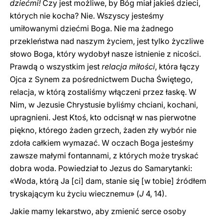
dziećmi!
Czy jest możliwe, by Bóg miał jakieś dzieci,
których nie kocha? Nie. Wszyscy jesteśmy
umiłowanymi dziećmi Boga. Nie ma żadnego
przekleństwa nad naszym życiem, jest tylko życzliwe
słowo Boga, który wydobył nasze istnienie z nicości.
Prawdą o wszystkim jest
relacja miłości
, która łączy
Ojca z Synem za pośrednictwem Ducha Świętego,
relacja, w którą zostaliśmy włączeni przez łaskę. W
Nim, w Jezusie Chrystusie byliśmy chciani, kochani,
upragnieni. Jest Ktoś, kto odcisnął w nas pierwotne
piękno, którego żaden grzech, żaden zły wybór nie
zdoła całkiem wymazać. W oczach Boga jesteśmy
zawsze małymi fontannami, z których może tryskać
dobra woda. Powiedział to Jezus do Samarytanki:
«Woda, którą Ja [ci] dam, stanie się [w tobie] źródłem
tryskającym ku życiu wiecznemu» (
J
4, 14).
Jakie mamy lekarstwo, aby zmienić serce osoby