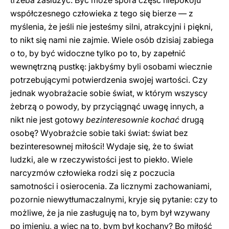
trzeba zasłużyć. Być może spora część niepokoju
współczesnego człowieka z tego się bierze — z
myślenia, że jeśli nie jesteśmy silni, atrakcyjni i piękni,
to nikt się nami nie zajmie. Wiele osób dzisiaj zabiega
o to, by być widoczne tylko po to, by zapełnić
wewnętrzną pustkę: jakbyśmy byli osobami wiecznie
potrzebującymi potwierdzenia swojej wartości. Czy
jednak wyobrażacie sobie świat, w którym wszyscy
żebrzą o powody, by przyciągnąć uwagę innych, a
nikt nie jest gotowy
bezinteresownie kochać
drugą
osobę? Wyobraźcie sobie taki świat: świat bez
bezinteresownej miłości! Wydaje się, że to świat
ludzki, ale w rzeczywistości jest to piekło. Wiele
narcyzmów człowieka rodzi się z poczucia
samotności i osierocenia. Za licznymi zachowaniami,
pozornie niewytłumaczalnymi, kryje się pytanie: czy to
możliwe, że ja nie zasługuję na to, bym był wzywany
po imieniu, a więc na to, bym był kochany? Bo miłość