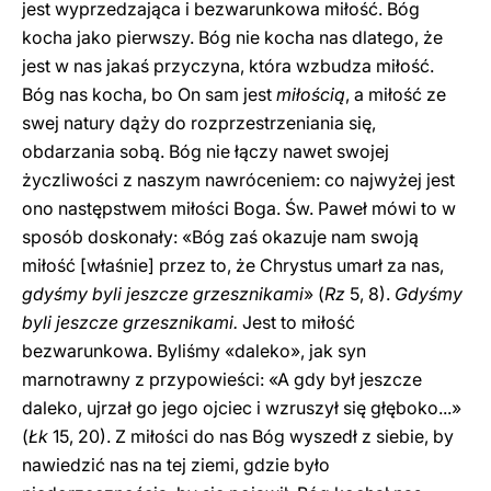
jest wyprzedzająca i bezwarunkowa miłość. Bóg
kocha jako pierwszy. Bóg nie kocha nas dlatego, że
jest w nas jakaś przyczyna, która wzbudza miłość.
Bóg nas kocha, bo On sam jest
miłością
, a miłość ze
swej natury dąży do rozprzestrzeniania się,
obdarzania sobą. Bóg nie łączy nawet swojej
życzliwości z naszym nawróceniem: co najwyżej jest
ono następstwem miłości Boga. Św. Paweł mówi to w
sposób doskonały: «Bóg zaś okazuje nam swoją
miłość [właśnie] przez to, że Chrystus umarł za nas,
gdyśmy byli jeszcze grzesznikami
» (
Rz
5, 8).
Gdyśmy
byli jeszcze grzesznikami.
Jest to miłość
bezwarunkowa. Byliśmy «daleko», jak syn
marnotrawny z przypowieści: «A gdy był jeszcze
daleko, ujrzał go jego ojciec i wzruszył się głęboko...»
(
Łk
15, 20). Z miłości do nas Bóg wyszedł z siebie, by
nawiedzić nas na tej ziemi, gdzie było