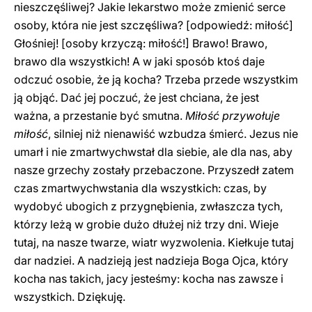
nieszczęśliwej? Jakie lekarstwo może zmienić serce
osoby, która nie jest szczęśliwa? [odpowiedź: miłość]
Głośniej! [osoby krzyczą: miłość!] Brawo! Brawo,
brawo dla wszystkich! A w jaki sposób ktoś daje
odczuć osobie, że ją kocha? Trzeba przede wszystkim
ją objąć. Dać jej poczuć, że jest chciana, że jest
ważna, a przestanie być smutna.
Miłość przywołuje
miłość
, silniej niż nienawiść wzbudza śmierć. Jezus nie
umarł i nie zmartwychwstał dla siebie, ale dla nas, aby
nasze grzechy zostały przebaczone. Przyszedł zatem
czas zmartwychwstania dla wszystkich: czas, by
wydobyć ubogich z przygnębienia, zwłaszcza tych,
którzy leżą w grobie dużo dłużej niż trzy dni. Wieje
tutaj, na nasze twarze, wiatr wyzwolenia. Kiełkuje tutaj
dar nadziei. A nadzieją jest nadzieja Boga Ojca, który
kocha nas takich, jacy jesteśmy: kocha nas zawsze i
wszystkich. Dziękuję.