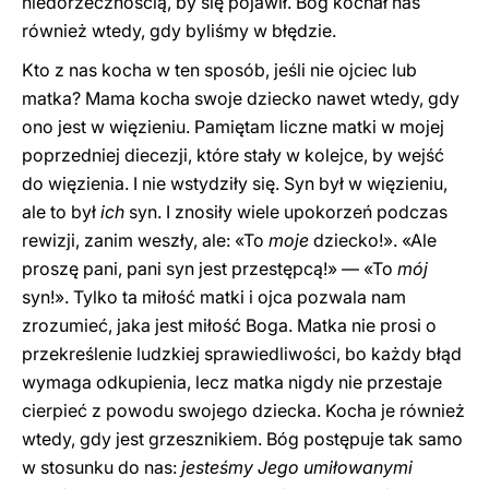
niedorzecznością, by się pojawił. Bóg kochał nas
również wtedy, gdy byliśmy w błędzie.
Kto z nas kocha w ten sposób, jeśli nie ojciec lub
matka? Mama kocha swoje dziecko nawet wtedy, gdy
ono jest w więzieniu. Pamiętam liczne matki w mojej
poprzedniej diecezji, które stały w kolejce, by wejść
do więzienia. I nie wstydziły się. Syn był w więzieniu,
ale to był
ich
syn. I znosiły wiele upokorzeń podczas
rewizji, zanim weszły, ale: «To
moje
dziecko!». «Ale
proszę pani, pani syn jest przestępcą!» — «To
mój
syn!». Tylko ta miłość matki i ojca pozwala nam
zrozumieć, jaka jest miłość Boga. Matka nie prosi o
przekreślenie ludzkiej sprawiedliwości, bo każdy błąd
wymaga odkupienia, lecz matka nigdy nie przestaje
cierpieć z powodu swojego dziecka. Kocha je również
wtedy, gdy jest grzesznikiem. Bóg postępuje tak samo
w stosunku do nas:
jesteśmy Jego umiłowanymi