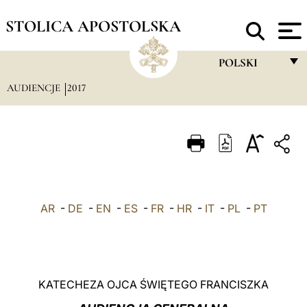
STOLICA APOSTOLSKA
POLSKI
AUDIENCJE
2017
FRANÇAIS
ENGLISH
ITALIANO
PORTUGUÊS
ESPAÑOL
AR
-
DE
-
EN
-
ES
-
FR
-
HR
-
IT
-
PL
-
PT
DEUTSCH
POLSKI
العربيّة
KATECHEZA OJCA ŚWIĘTEGO FRANCISZKA
中文