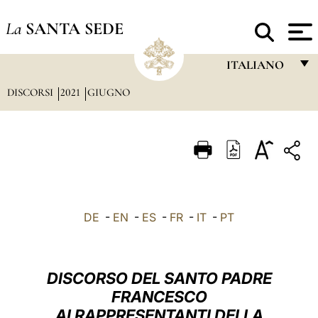
La
SANTA SEDE
ITALIANO
DISCORSI
2021
GIUGNO
FRANÇAIS
ENGLISH
ITALIANO
PORTUGUÊS
ESPAÑOL
DE
-
EN
-
ES
-
FR
-
IT
-
PT
DEUTSCH
POLSKI
DISCORSO DEL SANTO PADRE
العربيّة
FRANCESCO
AI RAPPRESENTANTI DELLA
中文