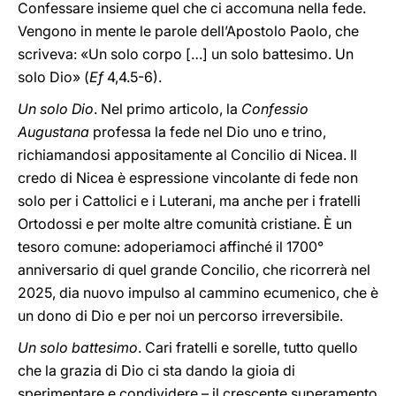
Confessare insieme quel che ci accomuna nella fede.
Vengono in mente le parole dell’Apostolo Paolo, che
scriveva: «Un solo corpo […] un solo battesimo. Un
solo Dio» (
Ef
4,4.5-6).
Un solo Dio
. Nel primo articolo, la
Confessio
Augustana
professa la fede nel Dio uno e trino,
richiamandosi appositamente al Concilio di Nicea. Il
credo di Nicea è espressione vincolante di fede non
solo per i Cattolici e i Luterani, ma anche per i fratelli
Ortodossi e per molte altre comunità cristiane. È un
tesoro comune: adoperiamoci affinché il 1700°
anniversario di quel grande Concilio, che ricorrerà nel
2025, dia nuovo impulso al cammino ecumenico, che è
un dono di Dio e per noi un percorso irreversibile.
Un solo battesimo
. Cari fratelli e sorelle, tutto quello
che la grazia di Dio ci sta dando la gioia di
sperimentare e condividere – il crescente superamento